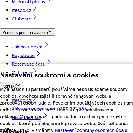
Možnosti platby
itesco.cz
Clubcard
Pomoc s prvním nákupem
Jak nakupovat
Registrace
Rezervace času
Oblíbené
Nastavení soukromí a cookies
Kontakt
My a našich 18 partnerů používáme nebo ukládáme soubory
cookies, abychom zajistili správné fungování webu a
itesco.cz
zpracovali osobní údaje. Povolením použití všech cookies nám
Zákaznické centrum - 800 222 555
umožníte zobrazovat například také personalizovanou
reklamu. V opačném případě zůstanou aktivní jen nezbytné
Naše obchody
cookies, které potřebujeme k provozu webu. Své rozhodnutí
můžete kdykoliv změnit v
Nastavení ochrany osobních údajů
followUs