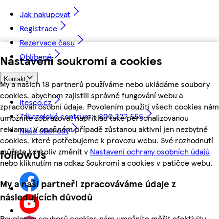
Jak nakupovat
Registrace
Rezervace času
Oblíbené
Nastavení soukromí a cookies
Kontakt
My a našich 18 partnerů používáme nebo ukládáme soubory
cookies, abychom zajistili správné fungování webu a
itesco.cz
zpracovali osobní údaje. Povolením použití všech cookies nám
Zákaznické centrum - 800 222 555
umožníte zobrazovat například také personalizovanou
reklamu. V opačném případě zůstanou aktivní jen nezbytné
Naše obchody
cookies, které potřebujeme k provozu webu. Své rozhodnutí
můžete kdykoliv změnit v
Nastavení ochrany osobních údajů
followUs
nebo kliknutím na odkaz Soukromí a cookies v patičce webu.
My a naši partneři zpracováváme údaje z
následujících důvodů
Povolením souborů cookies nám umožníte měřit efektivitu