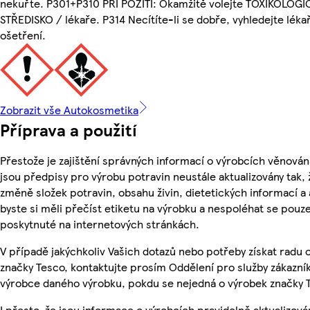
nekuřte. P301+P310 PŘI POŽITÍ: Okamžitě volejte TOXIKOLO
STŘEDISKO / lékaře. P314 Necítíte-li se dobře, vyhledejte lé
ošetření.
Zobrazit vše Autokosmetika
Příprava a použití
Přestože je zajištění správných informací o výrobcích věnován
jsou předpisy pro výrobu potravin neustále aktualizovány tak, 
změně složek potravin, obsahu živin, dietetických informací a
byste si měli přečíst etiketu na výrobku a nespoléhat se pouz
poskytnuté na internetových stránkách.
V případě jakýchkoliv Vašich dotazů nebo potřeby získat radu
značky Tesco, kontaktujte prosím Oddělení pro služby zákazn
výrobce daného výrobku, pokdu se nejedná o výrobek značky 
I přesto, že jsou informace o výrobcích pravidelně aktualizov