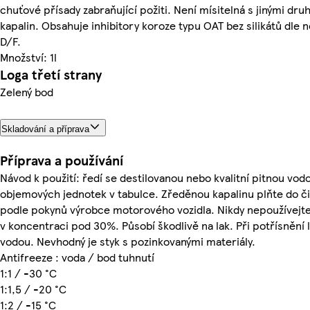
chuťové přísady zabraňující požiti. Není mísitelná s jinými dru
kapalin. Obsahuje inhibitory koroze typu OAT bez silikátů dle 
D/F.
Množství: 1l
Loga třetí strany
Zelený bod
Skladování a příprava
Příprava a používání
Návod k použití: ředí se destilovanou nebo kvalitní pitnou v
objemových jednotek v tabulce. Zředěnou kapalinu plňte do č
podle pokynů výrobce motorového vozidla. Nikdy nepoužívej
v koncentraci pod 30%. Působí škodlivě na lak. Při potřísnění 
vodou. Nevhodný je styk s pozinkovanými materiály.
Antifreeze : voda / bod tuhnutí
1:1 / -30 °C
1:1,5 / -20 °C
1:2 / -15 °C