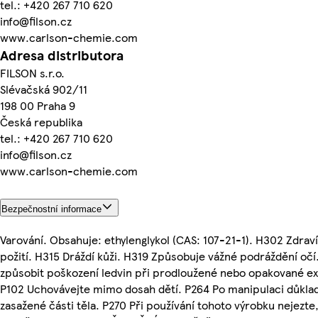
tel.: +420 267 710 620
info@filson.cz
www.carlson-chemie.com
Adresa distributora
FILSON s.r.o.
Slévačská 902/11
198 00 Praha 9
Česká republika
tel.: +420 267 710 620
info@filson.cz
www.carlson-chemie.com
Bezpečnostní informace
Varování. Obsahuje: ethylenglykol (CAS: 107-21-1). H302 Zdraví
požití. H315 Dráždí kůži. H319 Způsobuje vážné podráždění oč
způsobit poškození ledvin při prodloužené nebo opakované expo
P102 Uchovávejte mimo dosah dětí. P264 Po manipulaci důkla
zasažené části těla. P270 Při používání tohoto výrobku nejezte,