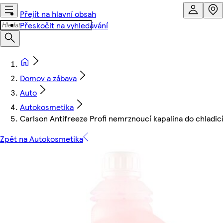
Přejít na hlavní obsah
Přeskočit na vyhledávání
Domov a zábava
Auto
Autokosmetika
Carlson Antifreeze Profi nemrznoucí kapalina do chladic
Zpět na Autokosmetika