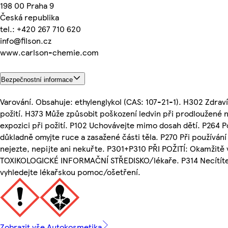
198 00 Praha 9
Česká republika
tel.: +420 267 710 620
info@filson.cz
www.carlson-chemie.com
Bezpečnostní informace
Varování. Obsahuje: ethylenglykol (CAS: 107-21-1). H302 Zdraví
požití. H373 Může způsobit poškození ledvin při prodloužené
expozici při požití. P102 Uchovávejte mimo dosah dětí. P264 
důkladně omyjte ruce a zasažené části těla. P270 Při používán
nejezte, nepijte ani nekuřte. P301+P310 PŘI POŽITÍ: Okamžitě 
TOXIKOLOGICKÉ INFORMAČNÍ STŘEDISKO/lékaře. P314 Necítíte-
vyhledejte lékařskou pomoc/ošetření.
Zobrazit vše Autokosmetika