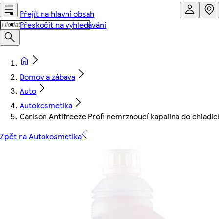
Přejít na hlavní obsah
Přeskočit na vyhledávání
Domov a zábava
Auto
Autokosmetika
Carlson Antifreeze Profi nemrznoucí kapalina do chladic
Zpět na Autokosmetika