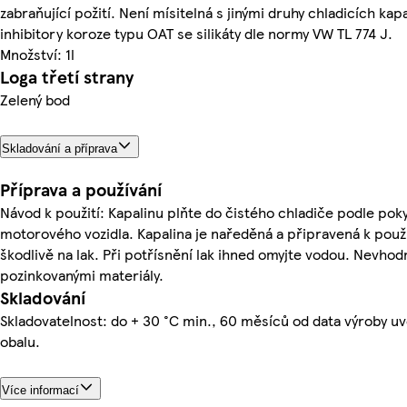
zabraňující požití. Není mísitelná s jinými druhy chladicích kap
inhibitory koroze typu OAT se silikáty dle normy VW TL 774 J.
Množství: 1l
Loga třetí strany
Zelený bod
Skladování a příprava
Příprava a používání
Návod k použití: Kapalinu plňte do čistého chladiče podle po
motorového vozidla. Kapalina je naředěná a připravená k použi
škodlivě na lak. Při potřísnění lak ihned omyjte vodou. Nevhodn
pozinkovanými materiály.
Skladování
Skladovatelnost: do + 30 °C min., 60 měsíců od data výroby 
obalu.
Více informací