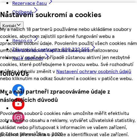
Rezervace času
Oblíbené
Nastavení soukromí a cookies
Kontakt
My a našich 18 partnerů používáme nebo ukládáme soubory
cookies, abychom zajistili správné fungování webu a
itesco.cz
zpracovali osobní údaje. Povolením použití všech cookies nám
Zákaznické centrum - 800 222 555
umožníte zobrazovat například také personalizovanou
reklamu. V opačném případě zůstanou aktivní jen nezbytné
Naše obchody
cookies, které potřebujeme k provozu webu. Své rozhodnutí
můžete kdykoliv změnit v
Nastavení ochrany osobních údajů
followUs
nebo kliknutím na odkaz Soukromí a cookies v patičce webu.
My a naši partneři zpracováváme údaje z
následujících důvodů
Povolením souborů cookies nám umožníte měřit efektivitu
zobrazeného obsahu a reklamy, vytvářet uživatelské statistiky,
ukládat nebo přistupovat k informacím ve vašem zařízení,
©
Tesco Stores ČR a.s. 2026
používat přesná data o poloze a identifikovat vaše zařízení.