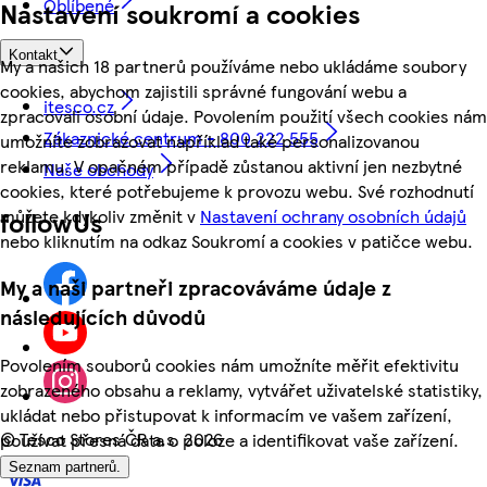
Oblíbené
Nastavení soukromí a cookies
Kontakt
My a našich 18 partnerů používáme nebo ukládáme soubory
cookies, abychom zajistili správné fungování webu a
itesco.cz
zpracovali osobní údaje. Povolením použití všech cookies nám
Zákaznické centrum - 800 222 555
umožníte zobrazovat například také personalizovanou
reklamu. V opačném případě zůstanou aktivní jen nezbytné
Naše obchody
cookies, které potřebujeme k provozu webu. Své rozhodnutí
můžete kdykoliv změnit v
Nastavení ochrany osobních údajů
followUs
nebo kliknutím na odkaz Soukromí a cookies v patičce webu.
My a naši partneři zpracováváme údaje z
následujících důvodů
Povolením souborů cookies nám umožníte měřit efektivitu
zobrazeného obsahu a reklamy, vytvářet uživatelské statistiky,
ukládat nebo přistupovat k informacím ve vašem zařízení,
©
Tesco Stores ČR a.s. 2026
používat přesná data o poloze a identifikovat vaše zařízení.
Seznam partnerů.