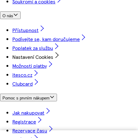
Soukromí a cookies
O nás
Přístupnost
Podívejte se, kam doručujeme
Poplatek za službu
Nastavení Cookies
Možnosti platby
itesco.cz
Clubcard
Pomoc s prvním nákupem
Jak nakupovat
Registrace
Rezervace času