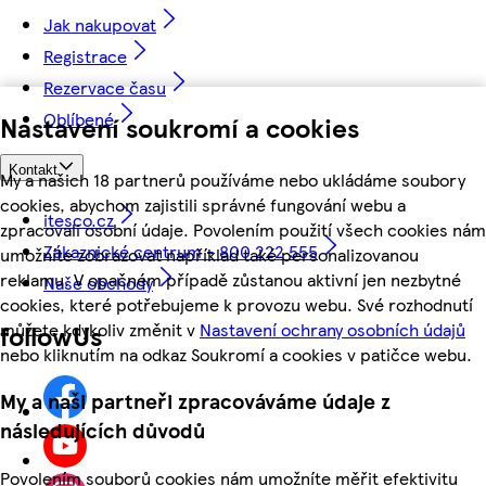
Jak nakupovat
Registrace
Rezervace času
Oblíbené
Nastavení soukromí a cookies
Kontakt
My a našich 18 partnerů používáme nebo ukládáme soubory
cookies, abychom zajistili správné fungování webu a
itesco.cz
zpracovali osobní údaje. Povolením použití všech cookies nám
Zákaznické centrum - 800 222 555
umožníte zobrazovat například také personalizovanou
reklamu. V opačném případě zůstanou aktivní jen nezbytné
Naše obchody
cookies, které potřebujeme k provozu webu. Své rozhodnutí
můžete kdykoliv změnit v
Nastavení ochrany osobních údajů
followUs
nebo kliknutím na odkaz Soukromí a cookies v patičce webu.
My a naši partneři zpracováváme údaje z
následujících důvodů
Povolením souborů cookies nám umožníte měřit efektivitu