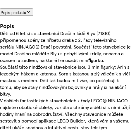
Popis produktu
Popis
Děti od 6 let si se stavebnicí Dračí mládě Riyu (71810)
připomenou scény ze hřbetu draka z 2. řady televizního
seriálu NINJAGO® Dračí povstání. Součástí této stavebnice je
model Dračího mláděte Riyu s pohyblivými křídly, nohama a
ocasem a sedlem, na které lze usadit minifigurku.
Součástí této nindžovské stavebnice jsou 3 minifigurky: Arin s
lezeckým hákem a katanou, Sora s katanou a zlý válečník s vlčí
maskou s mečem. Děti tak budou mít vše, co potřebují k
tomu, aby se staly nindžovskými bojovníky a hrály si na akční
bitvy.
V dalších fantastických stavebnicích z řady LEGO® NINJAGO
najdete robotické obleky, vozidla a chrámy a děti si s nimi užijí
hodiny hraní na dobrodružství. Všechny stavebnice můžete
sestavit s pomocí aplikace LEGO Builder, která vám a vašemu
dítěti ukáže snadnou a intuitivní cestu stavitelským