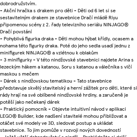
dobrodružstvím.
- Akční hračka s drakem pro děti - Děti od 6 let si se
sestavitelným drakem ze stavebnice Dračí mládě Riyu
připomenou scény z 2. řady televizního seriálu NINJAGO®
Dračí povstání
- Pohyblivá figurka draka - Děti mohou hýbat křídly, ocasem a
nohama této figurky draka. Poté do jeho sedla usadí jednu z
minifigurek NINJAGO® a vzlétnou k oblakům
- 3 minifigurky - V této nindžovské stavebnici najdete Arina s
lezeckým hákem a katanou, Soru s katanou a válečníka s vlčí
maskou s mečem
- Dárek s nindžovskou tematikou - Tato stavebnice
představuje skvělý stavitelský a herní zážitek pro děti, které si
rády hrají na své oblíbené nindžovské hrdiny, a zaručeně je
potěší jako nečekaný dárek
- Praktický pomocník - Objevte intuitivní návod v aplikaci
LEGO® Builder, kde nadšení stavitelé mohou přibližovat a
otáčet své modely ve 3D, sledovat postup a ukládat
stavebnice. To jim pomůže v rozvoji nových dovedností
- Ještě větší dobrodružství s nindži - Prohlédněte si další