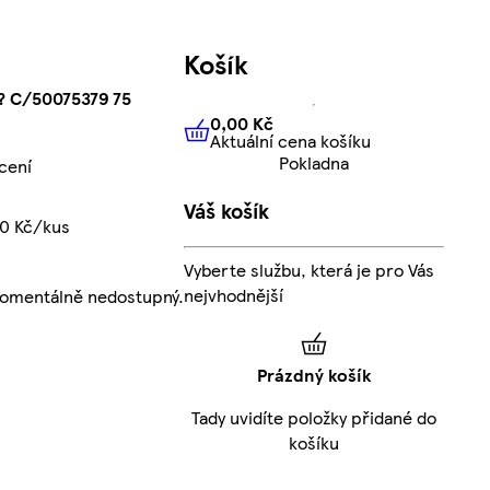
Košík
 C/50075379 75
0,00 Kč
Aktuální cena košíku
0,00 Kč
Aktuální cena košíku
Pokladna
cení
Váš košík
00 Kč/kus
Vyberte službu, která je pro Vás
nejvhodnější
momentálně nedostupný.
Prázdný košík
Tady uvidíte položky přidané do
košíku