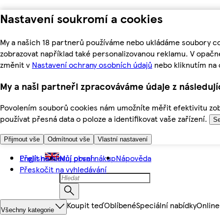
Nastavení soukromí a cookies
My a našich 18 partnerů používáme nebo ukládáme soubory coo
zobrazovat například také personalizovanou reklamu. V opačn
změnit v
Nastavení ochrany osobních údajů
nebo kliknutím na 
My a naši partneři zpracováváme údaje z následuj
Povolením souborů cookies nám umožníte měřit efektivitu zobr
používat přesná data o poloze a identifikovat vaše zařízení.
Se
Přijmout vše
Odmítnout vše
Vlastní nastavení
Přejít na hlavní obsah
English
Můj první nákup
Nápověda
Přeskočit na vyhledávání
Koupit teď
Oblíbené
Speciální nabídky
Online
Všechny kategorie