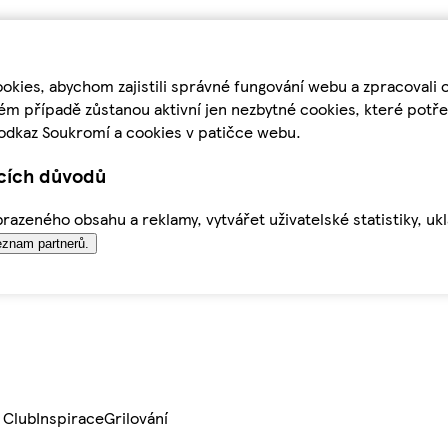
kies, abychom zajistili správné fungování webu a zpracovali 
ém případě zůstanou aktivní jen nezbytné cookies, které pot
odkaz Soukromí a cookies v patičce webu.
ících důvodů
azeného obsahu a reklamy, vytvářet uživatelské statistiky, uk
znam partnerů.
 Club
Inspirace
Grilování