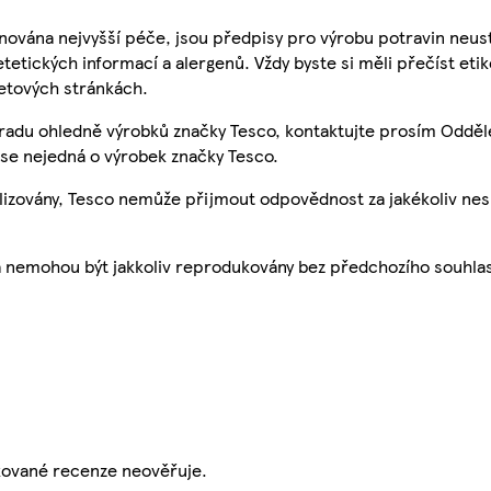
nována nejvyšší péče, jsou předpisy pro výrobu potravin neust
etetických informací a alergenů. Vždy byste si měli přečíst eti
etových stránkách.
 radu ohledně výrobků značky Tesco, kontaktujte prosím Odděl
se nejedná o výrobek značky Tesco.
ualizovány, Tesco nemůže přijmout odpovědnost za jakékoliv ne
a nemohou být jakkoliv reprodukovány bez předchozího souhla
ikované recenze neověřuje.