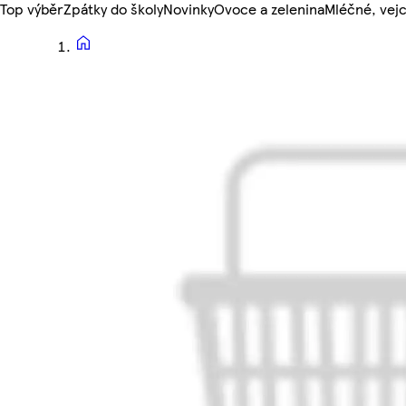
Top výběr
Zpátky do školy
Novinky
Ovoce a zelenina
Mléčné, vejc