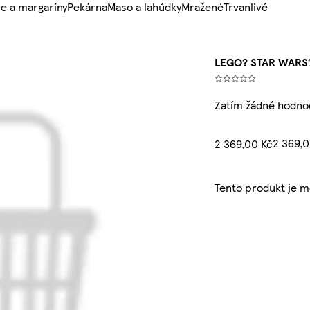
e a margaríny
Pekárna
Maso a lahůdky
Mražené
Trvanlivé
LEGO? STAR WARS?
Zatím žádné hodno
2 369,
2 369,00 Kč
Tento produkt je 