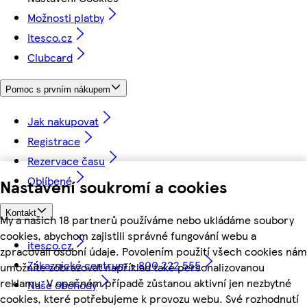
Možnosti platby
itesco.cz
Clubcard
Pomoc s prvním nákupem
Jak nakupovat
Registrace
Rezervace času
Oblíbené
Nastavení soukromí a cookies
Kontakt
My a našich 18 partnerů používáme nebo ukládáme soubory
cookies, abychom zajistili správné fungování webu a
itesco.cz
zpracovali osobní údaje. Povolením použití všech cookies nám
Zákaznické centrum - 800 222 555
umožníte zobrazovat například také personalizovanou
reklamu. V opačném případě zůstanou aktivní jen nezbytné
Naše obchody
cookies, které potřebujeme k provozu webu. Své rozhodnutí