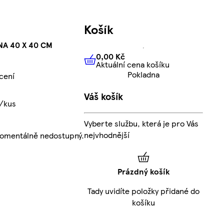
Košík
NA 40 X 40 CM
0,00 Kč
Aktuální cena košíku
0,00 Kč
Aktuální cena košíku
Pokladna
cení
Váš košík
č/kus
Vyberte službu, která je pro Vás
nejvhodnější
momentálně nedostupný.
Prázdný košík
Tady uvidíte položky přidané do
košíku