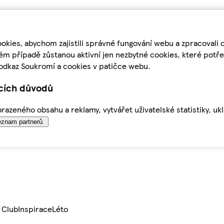
kies, abychom zajistili správné fungování webu a zpracovali 
ém případě zůstanou aktivní jen nezbytné cookies, které pot
odkaz Soukromí a cookies v patičce webu.
ících důvodů
azeného obsahu a reklamy, vytvářet uživatelské statistiky, uk
znam partnerů.
 Club
Inspirace
Léto