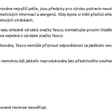
nována nejvyšší péče, jsou předpisy pro výrobu potravin neust
etetických informací a alergenů. Vždy byste si měli přečíst eti
etových stránkách.
 radu ohledně výrobků značky Tesco, kontaktujte prosím Odděl
se nejedná o výrobek značky Tesco.
ualizovány, Tesco nemůže přijmout odpovědnost za jakékoliv ne
a nemohou být jakkoliv reprodukovány bez předchozího souhla
ikované recenze neověřuje.