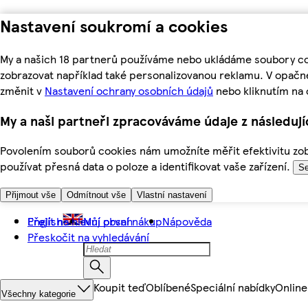
Nastavení soukromí a cookies
My a našich 18 partnerů používáme nebo ukládáme soubory coo
zobrazovat například také personalizovanou reklamu. V opačn
změnit v
Nastavení ochrany osobních údajů
nebo kliknutím na 
My a naši partneři zpracováváme údaje z následuj
Povolením souborů cookies nám umožníte měřit efektivitu zobr
používat přesná data o poloze a identifikovat vaše zařízení.
Se
Přijmout vše
Odmítnout vše
Vlastní nastavení
Přejít na hlavní obsah
English
Můj první nákup
Nápověda
Přeskočit na vyhledávání
Koupit teď
Oblíbené
Speciální nabídky
Online
Všechny kategorie