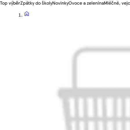
Top výběr
Zpátky do školy
Novinky
Ovoce a zelenina
Mléčné, vejc