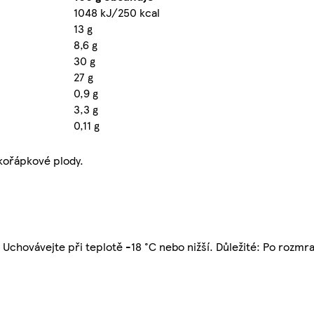
1048 kJ/250 kcal
13 g
8,6 g
30 g
27 g
0,9 g
3,3 g
0,11 g
skořápkové plody.
 Uchovávejte při teplotě -18 °C nebo nižší. Důležité: Po rozmr