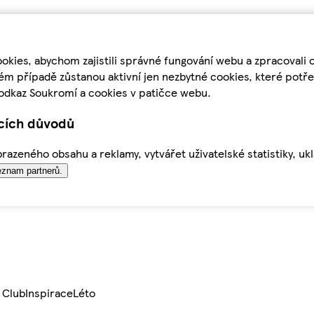
kies, abychom zajistili správné fungování webu a zpracovali 
ém případě zůstanou aktivní jen nezbytné cookies, které pot
odkaz Soukromí a cookies v patičce webu.
ících důvodů
azeného obsahu a reklamy, vytvářet uživatelské statistiky, uk
znam partnerů.
 Club
Inspirace
Léto