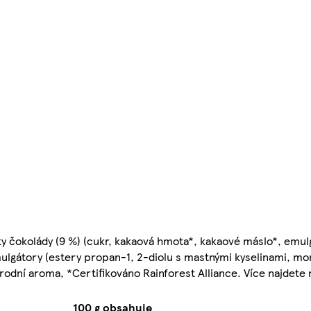
ky čokolády (9 %) (cukr, kakaová hmota*, kakaové máslo*, emulgá
ulgátory (estery propan-1, 2-diolu s mastnými kyselinami, mon
írodní aroma, *Certifikováno Rainforest Alliance. Více najdete 
100 g obsahuje