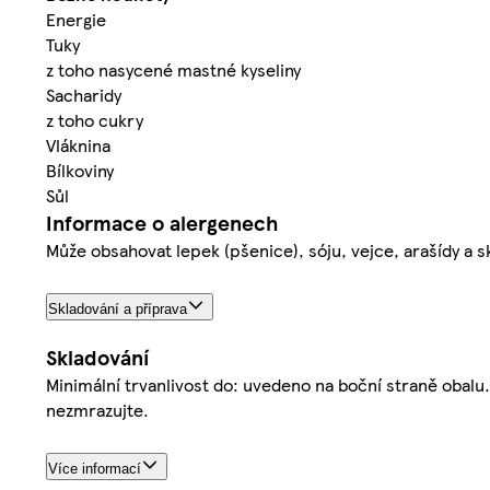
Energie
Tuky
z toho nasycené mastné kyseliny
Sacharidy
z toho cukry
Vláknina
Bílkoviny
Sůl
Informace o alergenech
Může obsahovat lepek (pšenice), sóju, vejce, arašídy a 
Skladování a příprava
Skladování
Minimální trvanlivost do: uvedeno na boční straně obalu.
nezmrazujte.
Více informací