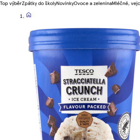
Top výběr
Zpátky do školy
Novinky
Ovoce a zelenina
Mléčné, vejc