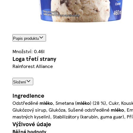
Popis produktu
Množství: 0.46l
Loga třetí strany
Rainforest Alliance
Složení
Ingredience
Odstředěné
mléko
, Smetana (
mléko
) (28 %), Cukr, Kous
Glukózový sirup, Glukóza, Sušené odstředěné
mléko
, Em
mastných kyselin), Stabilizátory (karubin, guma guar), Př
Výživové údaje
Běžné hodnoty