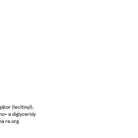
tor (lecitiny)),
o- a diglyceridy
na ra.org