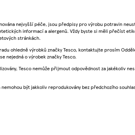
nována nejvyšší péče, jsou předpisy pro výrobu potravin neust
etetických informací a alergenů. Vždy byste si měli přečíst eti
etových stránkách.
 radu ohledně výrobků značky Tesco, kontaktujte prosím Odděl
se nejedná o výrobek značky Tesco.
ualizovány, Tesco nemůže přijmout odpovědnost za jakékoliv ne
a nemohou být jakkoliv reprodukovány bez předchozího souhla