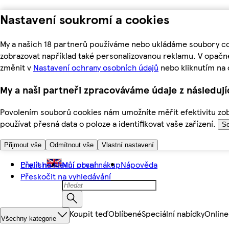
Nastavení soukromí a cookies
My a našich 18 partnerů používáme nebo ukládáme soubory coo
zobrazovat například také personalizovanou reklamu. V opačn
změnit v
Nastavení ochrany osobních údajů
nebo kliknutím na 
My a naši partneři zpracováváme údaje z následuj
Povolením souborů cookies nám umožníte měřit efektivitu zobr
používat přesná data o poloze a identifikovat vaše zařízení.
Se
Přijmout vše
Odmítnout vše
Vlastní nastavení
Přejít na hlavní obsah
English
Můj první nákup
Nápověda
Přeskočit na vyhledávání
Koupit teď
Oblíbené
Speciální nabídky
Online
Všechny kategorie