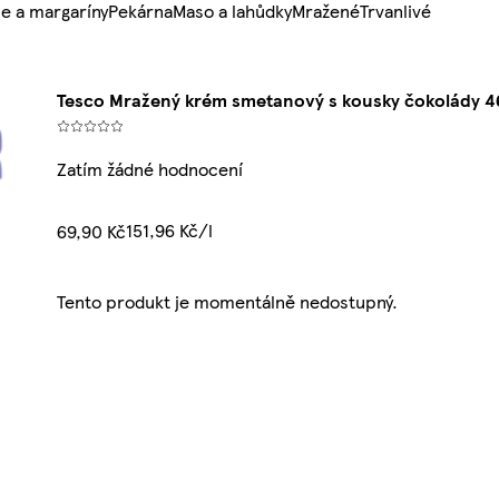
e a margaríny
Pekárna
Maso a lahůdky
Mražené
Trvanlivé
Tesco Mražený krém smetanový s kousky čokolády 
Zatím žádné hodnocení
151,96 Kč/l
69,90 Kč
Tento produkt je momentálně nedostupný.