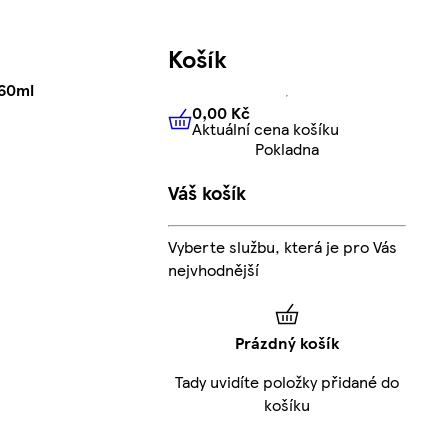
Košík
460ml
0,00 Kč
Aktuální cena košíku
0,00 Kč
Aktuální cena košíku
Pokladna
Váš košík
Vyberte službu, která je pro Vás
nejvhodnější
Prázdný košík
Tady uvidíte položky přidané do
košíku