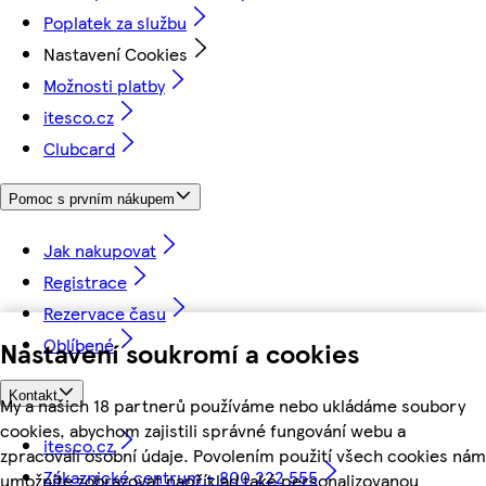
Poplatek za službu
Nastavení Cookies
Možnosti platby
itesco.cz
Clubcard
Pomoc s prvním nákupem
Jak nakupovat
Registrace
Rezervace času
Oblíbené
Nastavení soukromí a cookies
Kontakt
My a našich 18 partnerů používáme nebo ukládáme soubory
cookies, abychom zajistili správné fungování webu a
itesco.cz
zpracovali osobní údaje. Povolením použití všech cookies nám
Zákaznické centrum - 800 222 555
umožníte zobrazovat například také personalizovanou