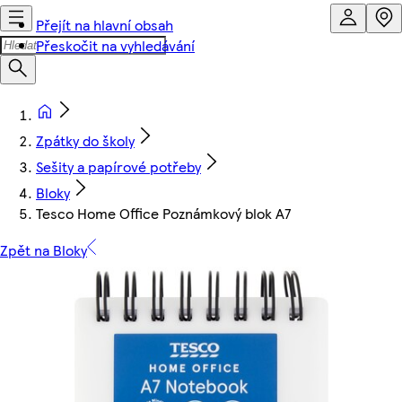
Přejít na hlavní obsah
Přeskočit na vyhledávání
Zpátky do školy
Sešity a papírové potřeby
Bloky
Tesco Home Office Poznámkový blok A7
Zpět na Bloky