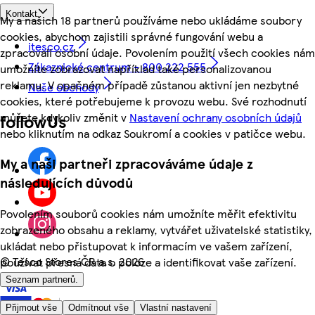
Kontakt
My a našich 18 partnerů používáme nebo ukládáme soubory
cookies, abychom zajistili správné fungování webu a
itesco.cz
zpracovali osobní údaje. Povolením použití všech cookies nám
Zákaznické centrum - 800 222 555
umožníte zobrazovat například také personalizovanou
reklamu. V opačném případě zůstanou aktivní jen nezbytné
Naše obchody
cookies, které potřebujeme k provozu webu. Své rozhodnutí
můžete kdykoliv změnit v
Nastavení ochrany osobních údajů
followUs
nebo kliknutím na odkaz Soukromí a cookies v patičce webu.
My a naši partneři zpracováváme údaje z
následujících důvodů
Povolením souborů cookies nám umožníte měřit efektivitu
zobrazeného obsahu a reklamy, vytvářet uživatelské statistiky,
ukládat nebo přistupovat k informacím ve vašem zařízení,
©
Tesco Stores ČR a.s. 2026
používat přesná data o poloze a identifikovat vaše zařízení.
Seznam partnerů.
Přijmout vše
Odmítnout vše
Vlastní nastavení