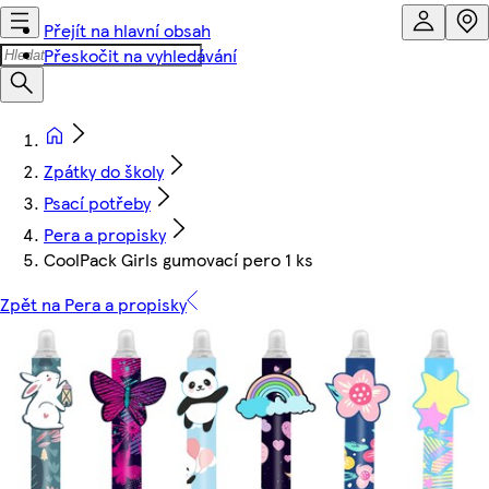
Přejít na hlavní obsah
Přeskočit na vyhledávání
Zpátky do školy
Psací potřeby
Pera a propisky
CoolPack Girls gumovací pero 1 ks
Zpět na Pera a propisky