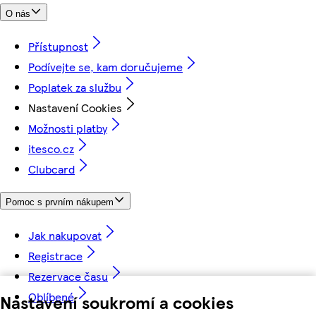
O nás
Přístupnost
Podívejte se, kam doručujeme
Poplatek za službu
Nastavení Cookies
Možnosti platby
itesco.cz
Clubcard
Pomoc s prvním nákupem
Jak nakupovat
Registrace
Rezervace času
Oblíbené
Nastavení soukromí a cookies