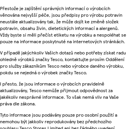
Přestože je zajištění správných informací o výrobcích
věnována nejvyšší péče, jsou předpisy pro výrobu potravin
neustále aktualizovány tak, že může dojít ke změně složek
potravin, obsahu živin, dietetických informací a alergenů.
Vždy byste si měli přečíst etiketu na výrobku a nespoléhat se
pouze na informace poskytnuté na internetových stránkách.
V případě jakýchkoliv Vašich dotazů nebo potřeby získat radu
ohledně výrobků značky Tesco, kontaktujte prosím Oddělení
pro služby zákazníkům Tesco nebo výrobce daného výrobku,
pokdu se nejedná o výrobek značky Tesco.
I přesto, že jsou informace o výrobcích pravidelně
aktualizovány, Tesco nemůže přijmout odpovědnost za
jakékoliv nesprávné informace. To však nemá vliv na Vaše
práva dle zákona.
Tyto informace jsou podávány pouze pro osobní použití a
nemohou být jakkoliv reprodukovány bez předchozího
souhlasu Tesco Stores Limited ani bez řádného uvedení