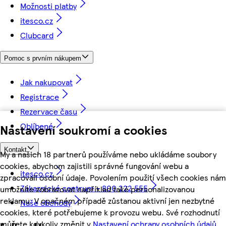
Možnosti platby
itesco.cz
Clubcard
Pomoc s prvním nákupem
Jak nakupovat
Registrace
Rezervace času
Oblíbené
Nastavení soukromí a cookies
Kontakt
My a našich 18 partnerů používáme nebo ukládáme soubory
cookies, abychom zajistili správné fungování webu a
itesco.cz
zpracovali osobní údaje. Povolením použití všech cookies nám
Zákaznické centrum - 800 222 555
umožníte zobrazovat například také personalizovanou
reklamu. V opačném případě zůstanou aktivní jen nezbytné
Naše obchody
cookies, které potřebujeme k provozu webu. Své rozhodnutí
můžete kdykoliv změnit v
Nastavení ochrany osobních údajů