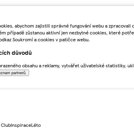
kies, abychom zajistili správné fungování webu a zpracovali 
ém případě zůstanou aktivní jen nezbytné cookies, které pot
odkaz Soukromí a cookies v patičce webu.
ících důvodů
azeného obsahu a reklamy, vytvářet uživatelské statistiky, uk
znam partnerů.
 Club
Inspirace
Léto