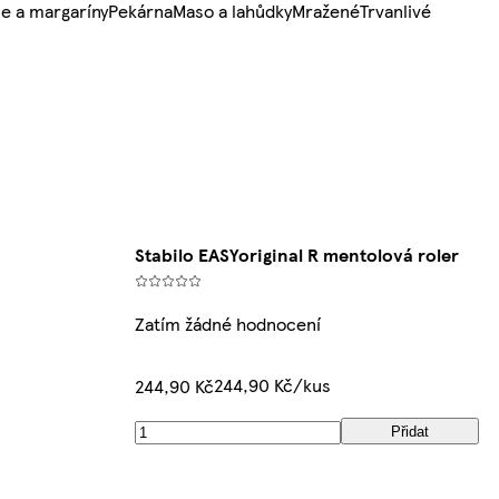
e a margaríny
Pekárna
Maso a lahůdky
Mražené
Trvanlivé
Stabilo EASYoriginal R mentolová roler
Zatím žádné hodnocení
244,90 Kč/kus
244,90 Kč
Přidat