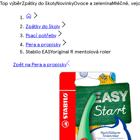
Top výběr
Zpátky do školy
Novinky
Ovoce a zelenina
Mléčné, vejc
Zpátky do školy
Psací potřeby
Pera a propisky
Stabilo EASYoriginal R mentolová roler
Zpět na Pera a propisky