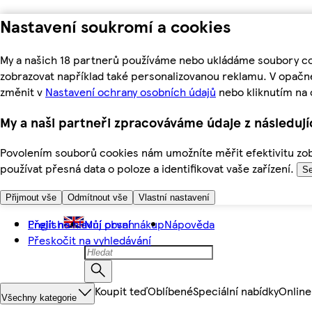
Nastavení soukromí a cookies
My a našich 18 partnerů používáme nebo ukládáme soubory coo
zobrazovat například také personalizovanou reklamu. V opačn
změnit v
Nastavení ochrany osobních údajů
nebo kliknutím na 
My a naši partneři zpracováváme údaje z následuj
Povolením souborů cookies nám umožníte měřit efektivitu zobr
používat přesná data o poloze a identifikovat vaše zařízení.
Se
Přijmout vše
Odmítnout vše
Vlastní nastavení
Přejít na hlavní obsah
English
Můj první nákup
Nápověda
Přeskočit na vyhledávání
Koupit teď
Oblíbené
Speciální nabídky
Online
Všechny kategorie