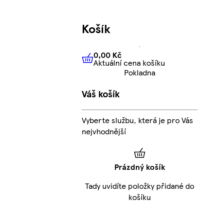
Košík
0,00 Kč
Aktuální cena košíku
0,00 Kč
Aktuální cena košíku
Pokladna
Váš košík
Vyberte službu, která je pro Vás
nejvhodnější
Prázdný košík
Tady uvidíte položky přidané do
košíku