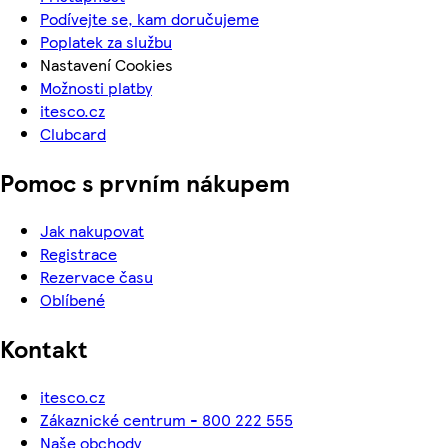
Podívejte se, kam doručujeme
Poplatek za službu
Nastavení Cookies
Možnosti platby
itesco.cz
Clubcard
Pomoc s prvním nákupem
Jak nakupovat
Registrace
Rezervace času
Oblíbené
Kontakt
itesco.cz
Zákaznické centrum - 800 222 555
Naše obchody