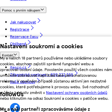
Pomoc s prvním nákupem
Jak nakupovat
Registrace
Rezervace času
Oblíbené
Nastavení soukromí a cookies
Kontakt
My a našich 18 partnerů používáme nebo ukládáme soubory
cookies, abychom zajistili správné fungování webu a
itesco.cz
zpracovali osobní údaje. Povolením použití všech cookies nám
Zákaznické centrum - 800 222 555
umožníte zobrazovat například také personalizovanou
reklamu. V opačném případě zůstanou aktivní jen nezbytné
Naše obchody
cookies, které potřebujeme k provozu webu. Své rozhodnutí
můžete kdykoliv změnit v
Nastavení ochrany osobních údajů
followUs
nebo kliknutím na odkaz Soukromí a cookies v patičce webu.
My a naši partneři zpracováváme údaje z