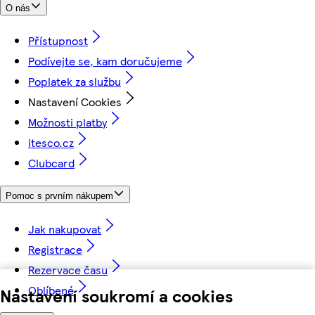
O nás
Přístupnost
Podívejte se, kam doručujeme
Poplatek za službu
Nastavení Cookies
Možnosti platby
itesco.cz
Clubcard
Pomoc s prvním nákupem
Jak nakupovat
Registrace
Rezervace času
Oblíbené
Nastavení soukromí a cookies