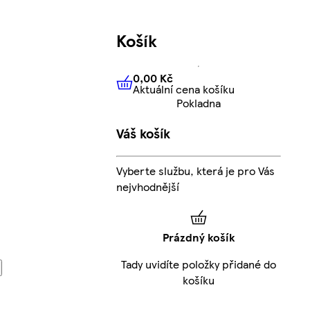
Košík
0,00 Kč
Aktuální cena košíku
0,00 Kč
Aktuální cena košíku
Pokladna
Váš košík
Vyberte službu, která je pro Vás
nejvhodnější
Prázdný košík
Tady uvidíte položky přidané do
košíku