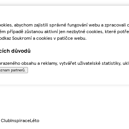
kies, abychom zajistili správné fungování webu a zpracovali 
ém případě zůstanou aktivní jen nezbytné cookies, které pot
odkaz Soukromí a cookies v patičce webu.
ících důvodů
azeného obsahu a reklamy, vytvářet uživatelské statistiky, uk
znam partnerů.
 Club
Inspirace
Léto