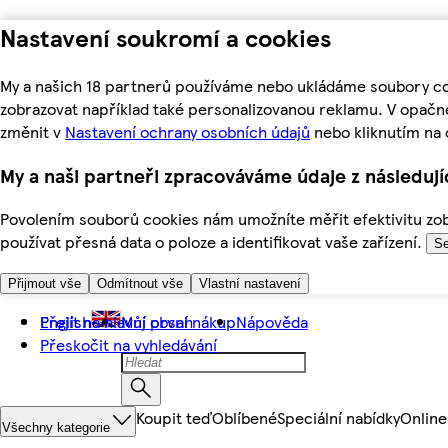
Nastavení soukromí a cookies
My a našich 18 partnerů používáme nebo ukládáme soubory coo
zobrazovat například také personalizovanou reklamu. V opačn
změnit v
Nastavení ochrany osobních údajů
nebo kliknutím na 
My a naši partneři zpracováváme údaje z následuj
Povolením souborů cookies nám umožníte měřit efektivitu zobr
používat přesná data o poloze a identifikovat vaše zařízení.
Se
Přijmout vše
Odmítnout vše
Vlastní nastavení
Přejít na hlavní obsah
English
Můj první nákup
Nápověda
Přeskočit na vyhledávání
Koupit teď
Oblíbené
Speciální nabídky
Online
Všechny kategorie