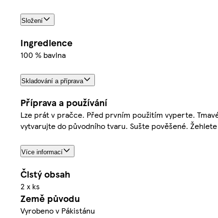
Složení
Ingredience
100 % bavlna
Skladování a příprava
Příprava a používání
Lze prát v pračce. Před prvním použitím vyperte. Tmavé 
vytvarujte do původního tvaru. Sušte pověšené. Žehlete
Více informací
Čistý obsah
2 x ks
Země původu
Vyrobeno v Pákistánu