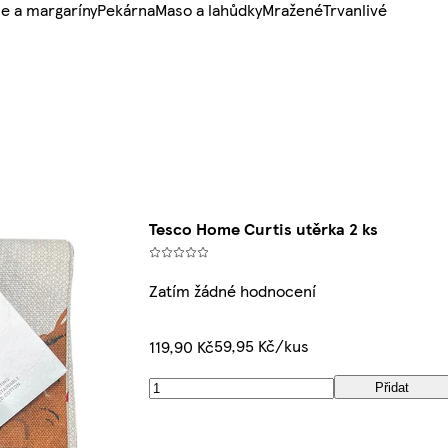
e a margaríny
Pekárna
Maso a lahůdky
Mražené
Trvanlivé
Tesco Home Curtis utěrka 2 ks
Zatím žádné hodnocení
59,95 Kč/kus
119,90 Kč
Přidat