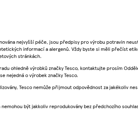
nována nejvyšší péče, jsou předpisy pro výrobu potravin neust
etetických informací a alergenů. Vždy byste si měli přečíst eti
etových stránkách.
 radu ohledně výrobků značky Tesco, kontaktujte prosím Odděl
se nejedná o výrobek značky Tesco.
ualizovány, Tesco nemůže přijmout odpovědnost za jakékoliv ne
a nemohou být jakkoliv reprodukovány bez předchozího souhla