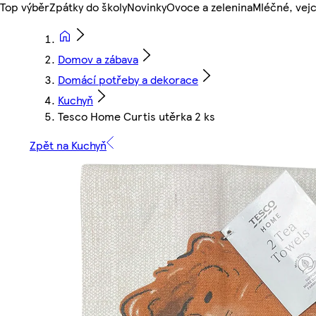
Top výběr
Zpátky do školy
Novinky
Ovoce a zelenina
Mléčné, vejc
Domov a zábava
Domácí potřeby a dekorace
Kuchyň
Tesco Home Curtis utěrka 2 ks
Zpět na Kuchyň