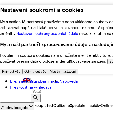
Nastavení soukromí a cookies
My a našich 18 partnerů používáme nebo ukládáme soubory coo
zobrazovat například také personalizovanou reklamu. V opačn
změnit v
Nastavení ochrany osobních údajů
nebo kliknutím na 
My a naši partneři zpracováváme údaje z následuj
Povolením souborů cookies nám umožníte měřit efektivitu zobr
používat přesná data o poloze a identifikovat vaše zařízení.
Se
Přijmout vše
Odmítnout vše
Vlastní nastavení
Přejít na hlavní obsah
English
Můj první nákup
Nápověda
Přeskočit na vyhledávání
Koupit teď
Oblíbené
Speciální nabídky
Online
Všechny kategorie