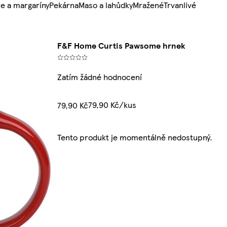
e a margaríny
Pekárna
Maso a lahůdky
Mražené
Trvanlivé
F&F Home Curtis Pawsome hrnek
Zatím žádné hodnocení
79,90 Kč/kus
79,90 Kč
Tento produkt je momentálně nedostupný.