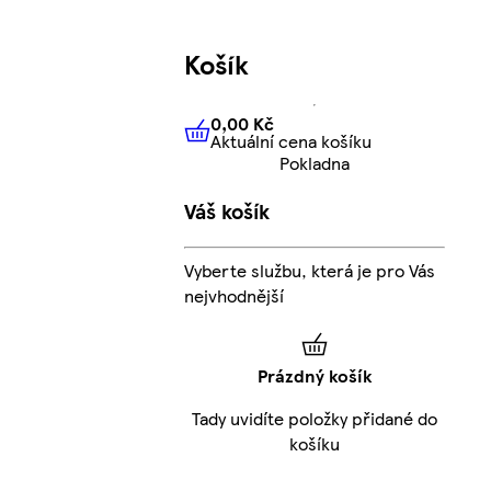
Košík
0,00 Kč
Aktuální cena košíku
0,00 Kč
Aktuální cena košíku
Pokladna
Váš košík
Vyberte službu, která je pro Vás
nejvhodnější
Prázdný košík
Tady uvidíte položky přidané do
košíku