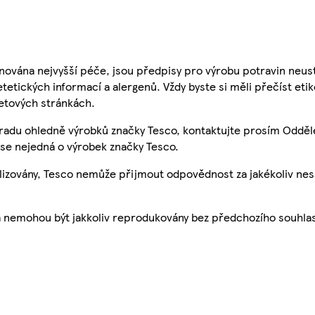
nována nejvyšší péče, jsou předpisy pro výrobu potravin neust
etetických informací a alergenů. Vždy byste si měli přečíst eti
etových stránkách.
 radu ohledně výrobků značky Tesco, kontaktujte prosím Odděl
se nejedná o výrobek značky Tesco.
ualizovány, Tesco nemůže přijmout odpovědnost za jakékoliv ne
a nemohou být jakkoliv reprodukovány bez předchozího souhla