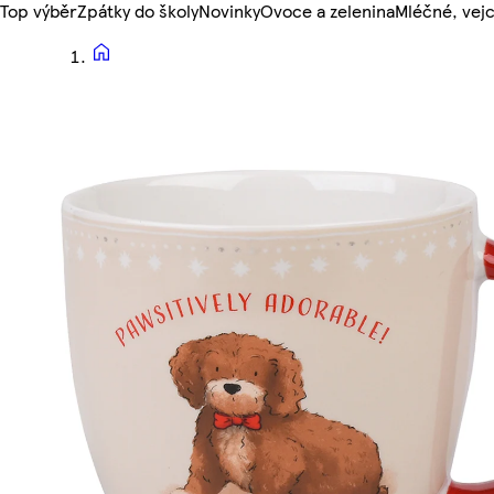
Top výběr
Zpátky do školy
Novinky
Ovoce a zelenina
Mléčné, vejc