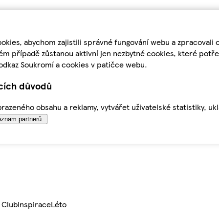
kies, abychom zajistili správné fungování webu a zpracovali 
ém případě zůstanou aktivní jen nezbytné cookies, které pot
odkaz Soukromí a cookies v patičce webu.
ících důvodů
azeného obsahu a reklamy, vytvářet uživatelské statistiky, uk
znam partnerů.
 Club
Inspirace
Léto