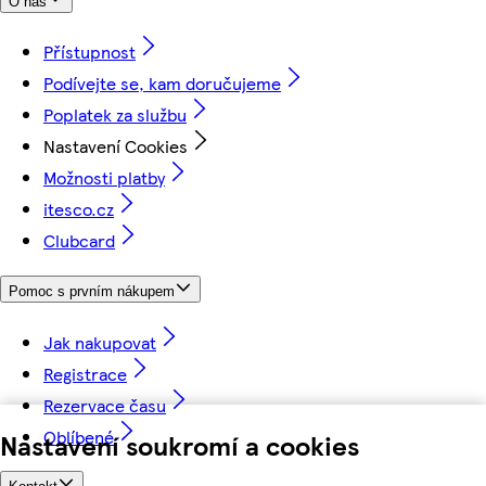
O nás
Přístupnost
Podívejte se, kam doručujeme
Poplatek za službu
Nastavení Cookies
Možnosti platby
itesco.cz
Clubcard
Pomoc s prvním nákupem
Jak nakupovat
Registrace
Rezervace času
Oblíbené
Nastavení soukromí a cookies