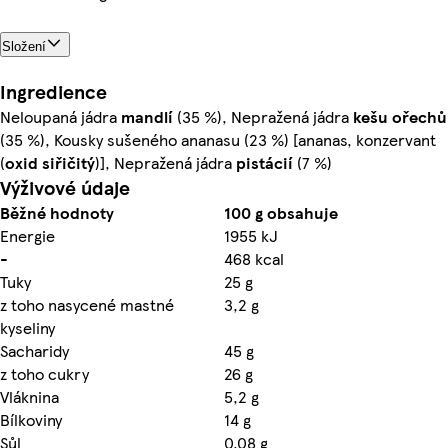
Složení
Ingredience
Neloupaná jádra
mandlí
(35 %), Nepražená jádra
kešu ořechů
(35 %), Kousky sušeného ananasu (23 %) [ananas, konzervant
(
oxid siřičitý
)], Nepražená jádra
pistácií
(7 %)
Výživové údaje
Běžné hodnoty
100 g obsahuje
Energie
1955 kJ
-
468 kcal
Tuky
25 g
z toho nasycené mastné
3,2 g
kyseliny
Sacharidy
45 g
z toho cukry
26 g
Vláknina
5,2 g
Bílkoviny
14 g
Sůl
0,08 g