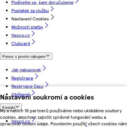
Podívejte se, kam doručujeme
Poplatek za službu
Nastavení Cookies
Možnosti platby
itesco.cz
Clubcard
Pomoc s prvním nákupem
Jak nakupovat
Registrace
Rezervace času
Oblíbené
Nastavení soukromí a cookies
Kontakt
My a našich 18 partnerů používáme nebo ukládáme soubory
cookies, abychom zajistili správné fungování webu a
itesco.cz
zpracovali osobní údaje. Povolením použití všech cookies nám