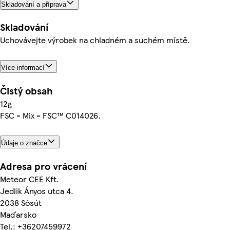
Skladování a příprava
Skladování
Uchovávejte výrobek na chladném a suchém místě.
Více informací
Čistý obsah
12g
FSC - Mix - FSC™ C014026.
Údaje o značce
Adresa pro vrácení
Meteor CEE Kft.
Jedlik Ányos utca 4.
2038 Sósút
Maďarsko
Tel.: +36207459972