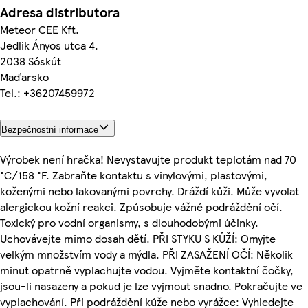
Adresa distributora
Meteor CEE Kft.
Jedlik Ányos utca 4.
2038 Sóskút
Maďarsko
Tel.: +36207459972
Bezpečnostní informace
Výrobek není hračka! Nevystavujte produkt teplotám nad 70
°C/158 °F. Zabraňte kontaktu s vinylovými, plastovými,
koženými nebo lakovanými povrchy. Dráždí kůži. Může vyvolat
alergickou kožní reakci. Způsobuje vážné podráždění očí.
Toxický pro vodní organismy, s dlouhodobými účinky.
Uchovávejte mimo dosah dětí. PŘI STYKU S KŮŽÍ: Omyjte
velkým množstvím vody a mýdla. PŘI ZASAŽENÍ OČÍ: Několik
minut opatrně vyplachujte vodou. Vyjměte kontaktní čočky,
jsou-li nasazeny a pokud je lze vyjmout snadno. Pokračujte ve
vyplachování. Při podráždění kůže nebo vyrážce: Vyhledejte