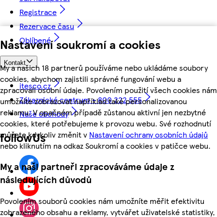
Registrace
Rezervace času
Oblíbené
Nastavení soukromí a cookies
Kontakt
My a našich 18 partnerů používáme nebo ukládáme soubory
cookies, abychom zajistili správné fungování webu a
itesco.cz
zpracovali osobní údaje. Povolením použití všech cookies nám
Zákaznické centrum - 800 222 555
umožníte zobrazovat například také personalizovanou
reklamu. V opačném případě zůstanou aktivní jen nezbytné
Naše obchody
cookies, které potřebujeme k provozu webu. Své rozhodnutí
můžete kdykoliv změnit v
Nastavení ochrany osobních údajů
followUs
nebo kliknutím na odkaz Soukromí a cookies v patičce webu.
My a naši partneři zpracováváme údaje z
následujících důvodů
Povolením souborů cookies nám umožníte měřit efektivitu
zobrazeného obsahu a reklamy, vytvářet uživatelské statistiky,