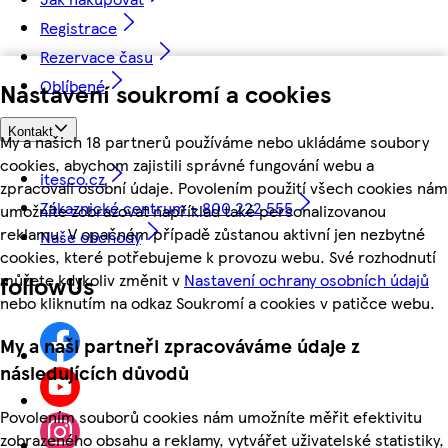
Registrace
Rezervace času
Oblíbené
Nastavení soukromí a cookies
Kontakt
My a našich 18 partnerů používáme nebo ukládáme soubory
cookies, abychom zajistili správné fungování webu a
itesco.cz
zpracovali osobní údaje. Povolením použití všech cookies nám
Zákaznické centrum - 800 222 555
umožníte zobrazovat například také personalizovanou
reklamu. V opačném případě zůstanou aktivní jen nezbytné
Naše obchody
cookies, které potřebujeme k provozu webu. Své rozhodnutí
můžete kdykoliv změnit v
Nastavení ochrany osobních údajů
followUs
nebo kliknutím na odkaz Soukromí a cookies v patičce webu.
My a naši partneři zpracováváme údaje z
následujících důvodů
Povolením souborů cookies nám umožníte měřit efektivitu
zobrazeného obsahu a reklamy, vytvářet uživatelské statistiky,