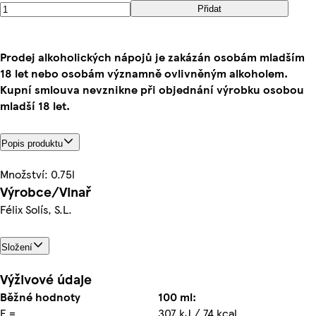
Přidat
Prodej alkoholických nápojů je zakázán osobám mladším
18 let nebo osobám významně ovlivněným alkoholem.
Kupní smlouva nevznikne při objednání výrobku osobou
mladší 18 let.
Popis produktu
Množství: 0.75l
Výrobce/Vinař
Félix Solís, S.L.
Složení
Výživové údaje
Běžné hodnoty
100 ml:
E =
307 kJ / 74 kcal