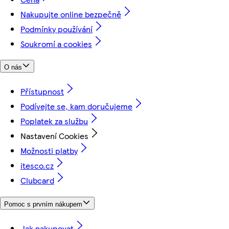
Nakupujte online bezpečně
Podmínky používání
Soukromí a cookies
O nás
Přístupnost
Podívejte se, kam doručujeme
Poplatek za službu
Nastavení Cookies
Možnosti platby
itesco.cz
Clubcard
Pomoc s prvním nákupem
Jak nakupovat