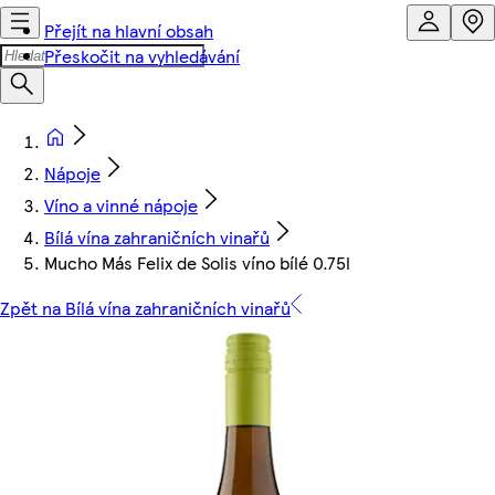
Přejít na hlavní obsah
Přeskočit na vyhledávání
Nápoje
Víno a vinné nápoje
Bílá vína zahraničních vinařů
Mucho Más Felix de Solis víno bílé 0.75l
Zpět na Bílá vína zahraničních vinařů