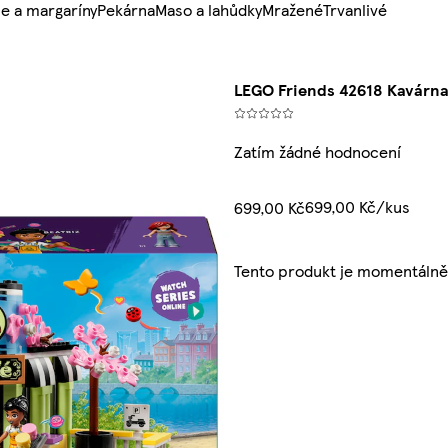
e a margaríny
Pekárna
Maso a lahůdky
Mražené
Trvanlivé
LEGO Friends 42618 Kavárna
Zatím žádné hodnocení
699,00 Kč/kus
699,00 Kč
Tento produkt je momentálně