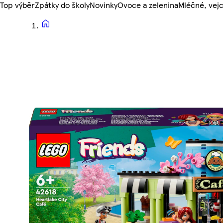
Top výběr
Zpátky do školy
Novinky
Ovoce a zelenina
Mléčné, vejc