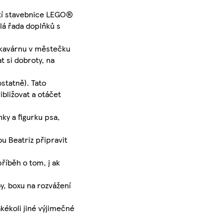
stí stavebnice LEGO®
lá řada doplňků s
u kavárnu v městečku
 si dobroty, na
statně). Tato
ibližovat a otáčet
nky a figurku psa,
u Beatriz připravit
příběh o tom, j ak
y, boxu na rozvážení
kékoli jiné výjimečné