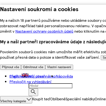
Nastavení soukromí a cookies
My a našich 18 partnerů používáme nebo ukládáme soubory coo
zobrazovat například také personalizovanou reklamu. V opačn
změnit v
Nastavení ochrany osobních údajů
nebo kliknutím na 
My a naši partneři zpracováváme údaje z následuj
Povolením souborů cookies nám umožníte měřit efektivitu zobr
používat přesná data o poloze a identifikovat vaše zařízení.
Se
Přijmout vše
Odmítnout vše
Vlastní nastavení
Přejít na hlavní obsah
English
Můj první nákup
Nápověda
Přeskočit na vyhledávání
Koupit teď
Oblíbené
Speciální nabídky
Online
Všechny kategorie