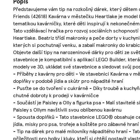
Popis
Představujeme vám tip na rozkošný dárek, který dětem od
Friends (42618) Kavárna v městečku Heartlake je model 
tematikou kavárničky, které děti inspirují k nekonečném
Tato vzdělávací hračka pro rozvoj sociálních schopností 
Heartlake. Beatriz třídí makronky a peče dorty v kuchyn
kterých si pochutnají venku, a zabalí makronky do krabi
Objevte další tipy na narozeninové dárky pro děti ze sv
stavebnice je kompatibilní s aplikací LEGO Builder, která 
modely ve 3D, ukládat své stavebnice a sledovat svůj po
- Příběhy z kavárny pro děti - Ve stavebnici Kavárna v mě
doplňky v podobě jídla a skútr pro nápadité hraní
- Pusťte se do tvoření v cukrárně - Díky troubě a kuchy
chutné dobroty k prodeji v kavárničce
- Součástí je Paisley a Olly a figurka psa - Malí stavitelé
Paisley s Ollym navštívili svou oblíbenou kavárnu
- Spousta doplňků - Tato stavebnice LEGO® obsahuje cel
jídla, misky pro psa, trofeje a koštěte pro zábavné hraní
- Tip na dárek pro malé milovníky nápaditého hraní - Ta
příležitosti pro holky i kluky, kteří si chtějí postavit vl