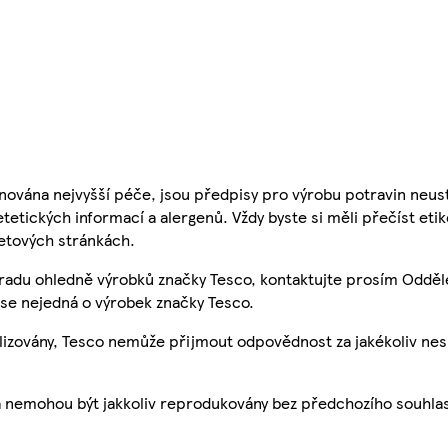
nována nejvyšší péče, jsou předpisy pro výrobu potravin neust
etetických informací a alergenů. Vždy byste si měli přečíst eti
etových stránkách.
 radu ohledně výrobků značky Tesco, kontaktujte prosím Odděl
se nejedná o výrobek značky Tesco.
ualizovány, Tesco nemůže přijmout odpovědnost za jakékoliv ne
a nemohou být jakkoliv reprodukovány bez předchozího souhla