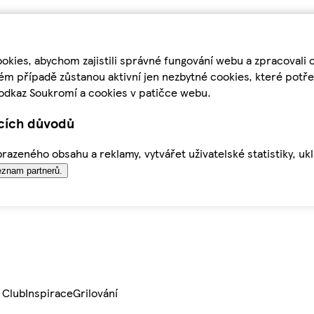
kies, abychom zajistili správné fungování webu a zpracovali 
ém případě zůstanou aktivní jen nezbytné cookies, které pot
odkaz Soukromí a cookies v patičce webu.
ících důvodů
azeného obsahu a reklamy, vytvářet uživatelské statistiky, uk
znam partnerů.
 Club
Inspirace
Grilování