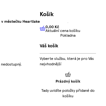
Košík
 v městečku Heartlake
0,00 Kč
Aktuální cena košíku
0,00 Kč
Aktuální cena košíku
Pokladna
Váš košík
Vyberte službu, která je pro Vás
nejvhodnější
 nedostupný.
Prázdný košík
Tady uvidíte položky přidané do
košíku