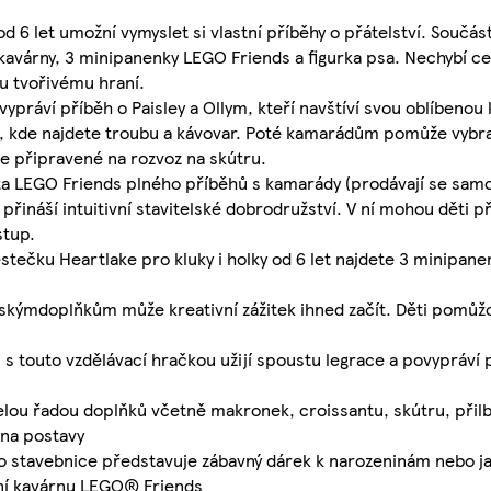
 6 let umožní vymyslet si vlastní příběhy o přátelství. Součá
kavárny, 3 minipanenky LEGO Friends a figurka psa. Nechybí ce
u tvořivému hraní.
vypráví příběh o Paisley a Ollym, kteří navštíví svou oblíbeno
i, kde najdete troubu a kávovar. Poté kamarádům pomůže vybrat
ce připravené na rozvoz na skútru.
ěta LEGO Friends plného příběhů s kamarády (prodávají se samo
přináší intuitivní stavitelské dobrodružství. V ní mohou děti př
stup.
stečku Heartlake pro kluky i holky od 6 let najdete 3 minipane
ňskýmdoplňkům může kreativní zážitek ihned začít. Děti pomůžo
 si s touto vzdělávací hračkou užijí spoustu legrace a povypráví 
ou řadou doplňků včetně makronek, croissantu, skútru, přilb
 na postavy
to stavebnice představuje zábavný dárek k narozeninám nebo ja
astní kavárnu LEGO® Friends