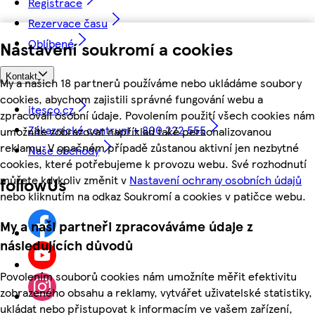
Registrace
Rezervace času
Oblíbené
Nastavení soukromí a cookies
Kontakt
My a našich 18 partnerů používáme nebo ukládáme soubory
cookies, abychom zajistili správné fungování webu a
itesco.cz
zpracovali osobní údaje. Povolením použití všech cookies nám
Zákaznické centrum - 800 222 555
umožníte zobrazovat například také personalizovanou
reklamu. V opačném případě zůstanou aktivní jen nezbytné
Naše obchody
cookies, které potřebujeme k provozu webu. Své rozhodnutí
můžete kdykoliv změnit v
Nastavení ochrany osobních údajů
followUs
nebo kliknutím na odkaz Soukromí a cookies v patičce webu.
My a naši partneři zpracováváme údaje z
následujících důvodů
Povolením souborů cookies nám umožníte měřit efektivitu
zobrazeného obsahu a reklamy, vytvářet uživatelské statistiky,
ukládat nebo přistupovat k informacím ve vašem zařízení,