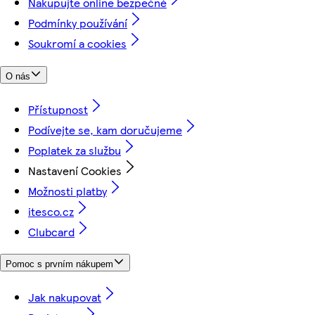
Nakupujte online bezpečně
Podmínky používání
Soukromí a cookies
O nás
Přístupnost
Podívejte se, kam doručujeme
Poplatek za službu
Nastavení Cookies
Možnosti platby
itesco.cz
Clubcard
Pomoc s prvním nákupem
Jak nakupovat