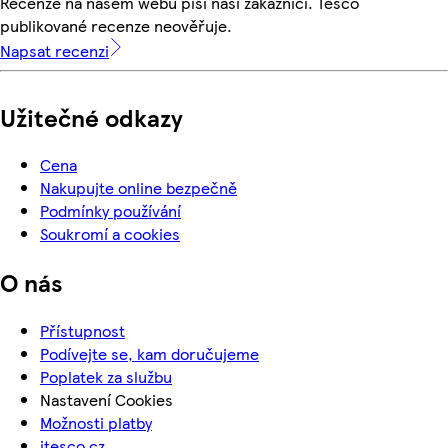
Recenze na našem webu píší naši zákazníci. Tesco
publikované recenze neověřuje.
Napsat recenzi
Užitečné odkazy
Cena
Nakupujte online bezpečně
Podmínky používání
Soukromí a cookies
O nás
Přístupnost
Podívejte se, kam doručujeme
Poplatek za službu
Nastavení Cookies
Možnosti platby
itesco.cz