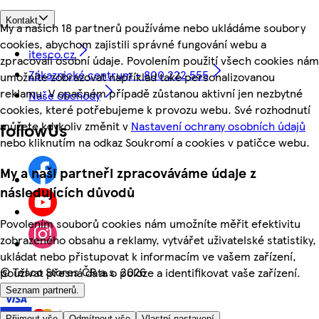
Kontakt
My a našich 18 partnerů používáme nebo ukládáme soubory
cookies, abychom zajistili správné fungování webu a
itesco.cz
zpracovali osobní údaje. Povolením použití všech cookies nám
Zákaznické centrum - 800 222 555
umožníte zobrazovat například také personalizovanou
reklamu. V opačném případě zůstanou aktivní jen nezbytné
Naše obchody
cookies, které potřebujeme k provozu webu. Své rozhodnutí
můžete kdykoliv změnit v
Nastavení ochrany osobních údajů
followUs
nebo kliknutím na odkaz Soukromí a cookies v patičce webu.
My a naši partneři zpracováváme údaje z
následujících důvodů
Povolením souborů cookies nám umožníte měřit efektivitu
zobrazeného obsahu a reklamy, vytvářet uživatelské statistiky,
ukládat nebo přistupovat k informacím ve vašem zařízení,
©
Tesco Stores ČR a.s. 2026
používat přesná data o poloze a identifikovat vaše zařízení.
Seznam partnerů.
Přijmout vše
Odmítnout vše
Vlastní nastavení