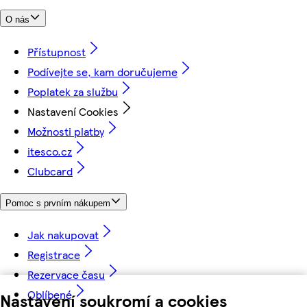
O nás
Přístupnost
Podívejte se, kam doručujeme
Poplatek za službu
Nastavení Cookies
Možnosti platby
itesco.cz
Clubcard
Pomoc s prvním nákupem
Jak nakupovat
Registrace
Rezervace času
Oblíbené
Nastavení soukromí a cookies