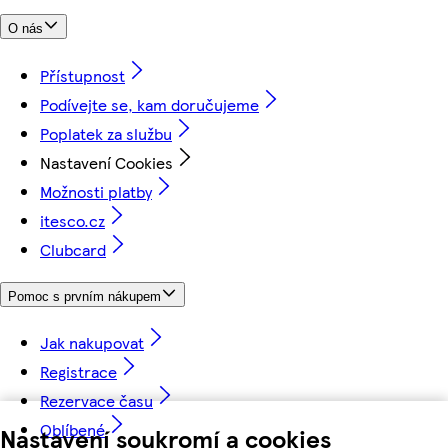
O nás
Přístupnost
Podívejte se, kam doručujeme
Poplatek za službu
Nastavení Cookies
Možnosti platby
itesco.cz
Clubcard
Pomoc s prvním nákupem
Jak nakupovat
Registrace
Rezervace času
Oblíbené
Nastavení soukromí a cookies