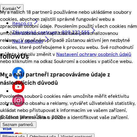
Kontakt
My a našich 18 partnerů používáme nebo ukládáme soubory
cookies, abychom zajistili správné fungování webu a
itesco.cz
zpracovali osobní údaje. Povolením použití všech cookies nám
Zákaznické centrum - 800 222 555
umožníte zobrazovat například také personalizovanou
reklamu. V opačném případě zůstanou aktivní jen nezbytné
Naše obchody
cookies, které potřebujeme k provozu webu. Své rozhodnutí
můžete kdykoliv změnit v
Nastavení ochrany osobních údajů
followUs
nebo kliknutím na odkaz Soukromí a cookies v patičce webu.
My a naši partneři zpracováváme údaje z
následujících důvodů
Povolením souborů cookies nám umožníte měřit efektivitu
zobrazeného obsahu a reklamy, vytvářet uživatelské statistiky,
ukládat nebo přistupovat k informacím ve vašem zařízení,
©
Tesco Stores ČR a.s. 2026
používat přesná data o poloze a identifikovat vaše zařízení.
Seznam partnerů.
Přijmout vše
Odmítnout vše
Vlastní nastavení