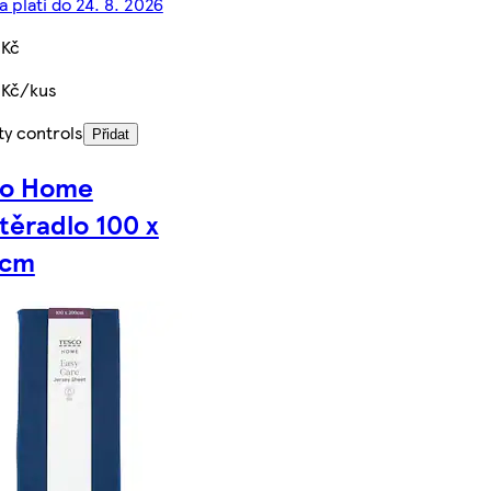
 platí do 24. 8. 2026
 Kč
 Kč/kus
ty controls
Přidat
co Home
těradlo 100 x
 cm