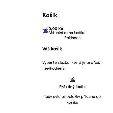
Košík
0,00 Kč
Aktuální cena košíku
0,00 Kč
Aktuální cena košíku
Pokladna
Váš košík
Vyberte službu, která je pro Vás
nejvhodnější
Prázdný košík
Tady uvidíte položky přidané do
košíku