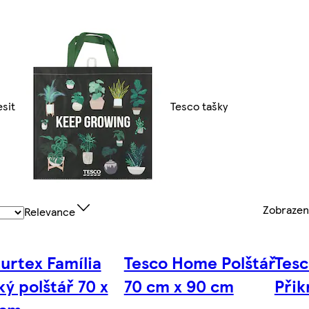
sit
Tesco tašky
Zobraze
Relevance
urtex Família
Tesco Home Polštář
Tes
ký polštář 70 x
70 cm x 90 cm
Přik