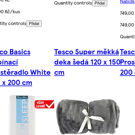
Nabídka
Quantity controls
Přidat
90 Kč/kus
749,00
ity controls
749,00
Přidat
Quanti
co Basics
Tesco Super měkká
Tes
ínací
deka šedá 120 x 150
Pros
stěradlo White
cm
200
 x 200 cm