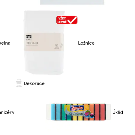
pelna
Ložnice
Dekorace
anizéry
Úklid