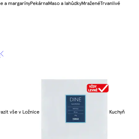
e a margaríny
Pekárna
Maso a lahůdky
Mražené
Trvanlivé
e
azit vše v Ložnice
Kuchyň