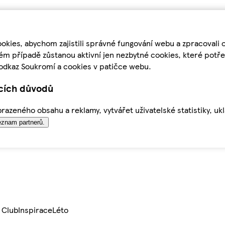
kies, abychom zajistili správné fungování webu a zpracovali 
ém případě zůstanou aktivní jen nezbytné cookies, které pot
odkaz Soukromí a cookies v patičce webu.
ících důvodů
azeného obsahu a reklamy, vytvářet uživatelské statistiky, uk
znam partnerů.
 Club
Inspirace
Léto