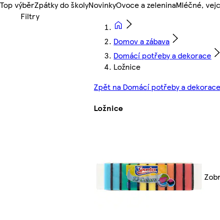
Top výběr
Zpátky do školy
Novinky
Ovoce a zelenina
Mléčné, vejc
Domov a zábava
Domácí potřeby a dekorace
Ložnice
Zpět na Domácí potřeby a dekorac
Ložnice
Zobr