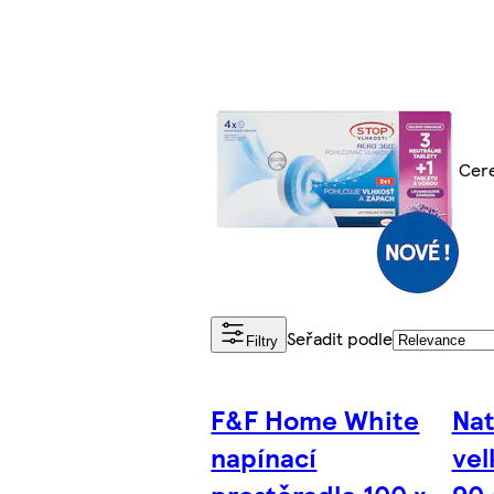
Cere
Seřadit podle
Filtry
F&F Home White
Nat
napínací
vel