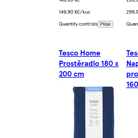
149,90 Kč/kus
299,
Quantity controls
Quant
Přidat
Tesco Home
Tes
Prostěradlo 180 x
Nap
200 cm
pro
160