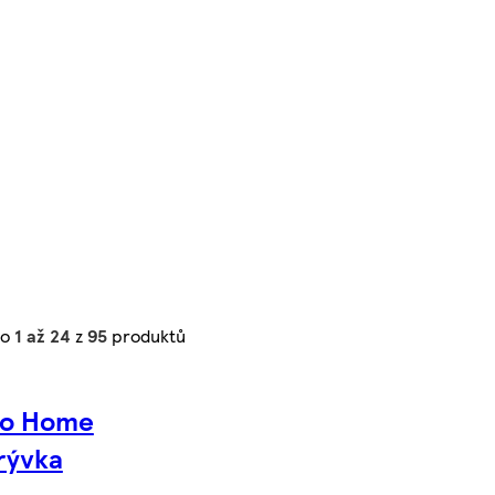
no
1 až 24
z
95
produktů
co Home
rývka