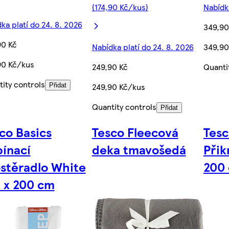
(174,90 Kč/kus)
Nabídka
ka platí do 24. 8. 2026
349,90
90 Kč
Nabídka platí do 24. 8. 2026
349,90
90 Kč/kus
249,90 Kč
Quanti
ity controls
249,90 Kč/kus
Přidat
Quantity controls
Přidat
co Basics
Tesco Fleecová
Tes
ínací
deka tmavošedá
Přik
stěradlo White
200
 x 200 cm