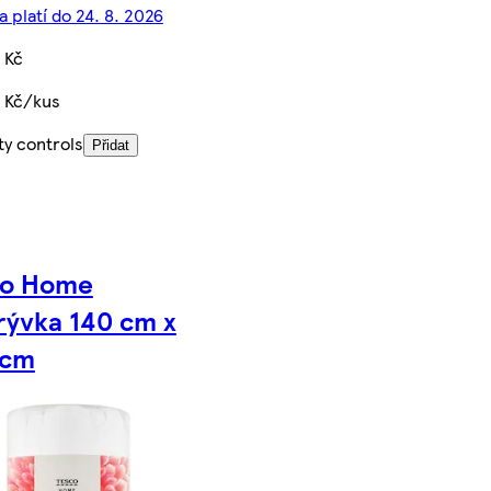
 platí do 24. 8. 2026
 Kč
 Kč/kus
ty controls
Přidat
co Home
rývka 140 cm x
 cm