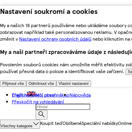
Nastavení soukromí a cookies
My a našich 18 partnerů používáme nebo ukládáme soubory coo
zobrazovat například také personalizovanou reklamu. V opačn
změnit v
Nastavení ochrany osobních údajů
nebo kliknutím na 
My a naši partneři zpracováváme údaje z následuj
Povolením souborů cookies nám umožníte měřit efektivitu zobr
používat přesná data o poloze a identifikovat vaše zařízení.
Se
Přijmout vše
Odmítnout vše
Vlastní nastavení
Přejít na hlavní obsah
English
Můj první nákup
Nápověda
Přeskočit na vyhledávání
Koupit teď
Oblíbené
Speciální nabídky
Online
Všechny kategorie