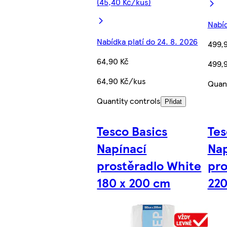
(45,40 Kč/kus)
Nabíd
Nabídka platí do 24. 8. 2026
499,
64,90 Kč
499,
64,90 Kč/kus
Quant
Quantity controls
Přidat
Tesco Basics
Tes
Napínací
Nap
prostěradlo White
pro
180 x 200 cm
220