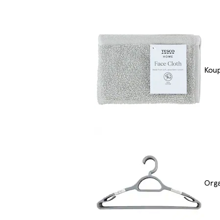
Kou
Org