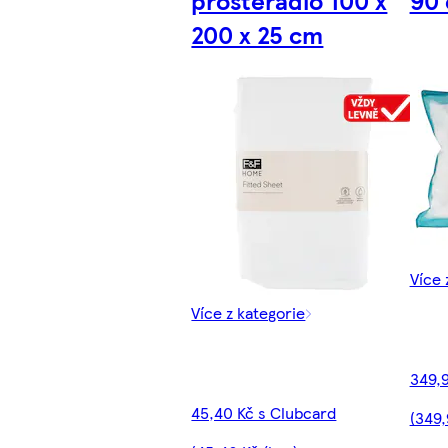
prostěradlo 100 x
90
200 x 25 cm
Více 
Více z kategorie
349,9
45,40 Kč s Clubcard
(349,