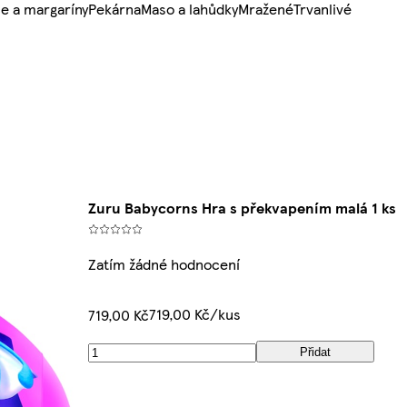
e a margaríny
Pekárna
Maso a lahůdky
Mražené
Trvanlivé
Zuru Babycorns Hra s překvapením malá 1 ks
Zatím žádné hodnocení
719,00 Kč/kus
719,00 Kč
Přidat