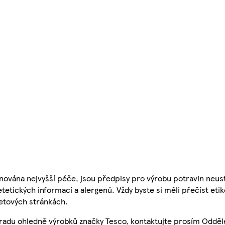
nována nejvyšší péče, jsou předpisy pro výrobu potravin neust
etetických informací a alergenů. Vždy byste si měli přečíst eti
etových stránkách.
 radu ohledně výrobků značky Tesco, kontaktujte prosím Odděl