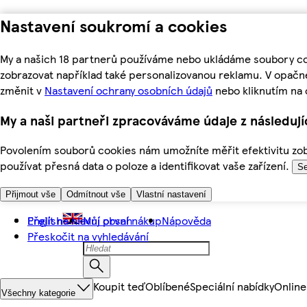
Nastavení soukromí a cookies
My a našich 18 partnerů používáme nebo ukládáme soubory coo
zobrazovat například také personalizovanou reklamu. V opačn
změnit v
Nastavení ochrany osobních údajů
nebo kliknutím na 
My a naši partneři zpracováváme údaje z následuj
Povolením souborů cookies nám umožníte měřit efektivitu zobr
používat přesná data o poloze a identifikovat vaše zařízení.
Se
Přijmout vše
Odmítnout vše
Vlastní nastavení
Přejít na hlavní obsah
English
Můj první nákup
Nápověda
Přeskočit na vyhledávání
Koupit teď
Oblíbené
Speciální nabídky
Online
Všechny kategorie