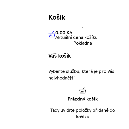
Košík
0,00 Kč
Aktuální cena košíku
0,00 Kč
Aktuální cena košíku
Pokladna
Váš košík
Vyberte službu, která je pro Vás
nejvhodnější
Prázdný košík
Tady uvidíte položky přidané do
košíku