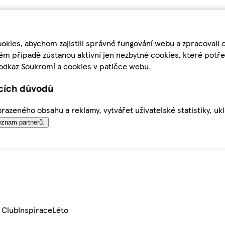
kies, abychom zajistili správné fungování webu a zpracovali 
ém případě zůstanou aktivní jen nezbytné cookies, které pot
odkaz Soukromí a cookies v patičce webu.
ících důvodů
azeného obsahu a reklamy, vytvářet uživatelské statistiky, uk
znam partnerů.
 Club
Inspirace
Léto