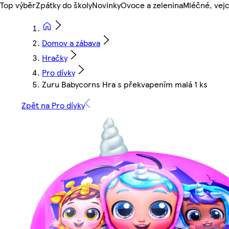
Top výběr
Zpátky do školy
Novinky
Ovoce a zelenina
Mléčné, vejc
Domov a zábava
Hračky
Pro dívky
Zuru Babycorns Hra s překvapením malá 1 ks
Zpět na Pro dívky