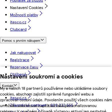
Poplatek za službu
Nastavení Cookies
Možnosti platby
itesco.cz
Clubcard
Pomoc s prvním nákupem
Jak nakupovat
Registrace
Rezervace času
Oblíbené
Nastavení soukromí a cookies
Kontakt
My a našich 18 partnerů používáme nebo ukládáme soubory
cookies, abychom zajistili správné fungování webu a
itesco.cz
zpracovali osobní údaje. Povolením použití všech cookies nám
Zákaznické centrum - 800 222 555
umožníte zobrazovat například také personalizovanou
reklamu. V opačném případě zůstanou aktivní jen nezbytné