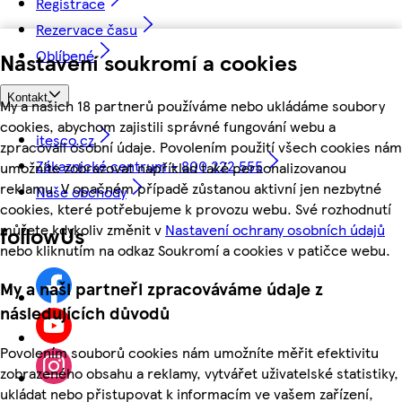
Registrace
Rezervace času
Oblíbené
Nastavení soukromí a cookies
Kontakt
My a našich 18 partnerů používáme nebo ukládáme soubory
cookies, abychom zajistili správné fungování webu a
itesco.cz
zpracovali osobní údaje. Povolením použití všech cookies nám
Zákaznické centrum - 800 222 555
umožníte zobrazovat například také personalizovanou
reklamu. V opačném případě zůstanou aktivní jen nezbytné
Naše obchody
cookies, které potřebujeme k provozu webu. Své rozhodnutí
můžete kdykoliv změnit v
Nastavení ochrany osobních údajů
followUs
nebo kliknutím na odkaz Soukromí a cookies v patičce webu.
My a naši partneři zpracováváme údaje z
následujících důvodů
Povolením souborů cookies nám umožníte měřit efektivitu
zobrazeného obsahu a reklamy, vytvářet uživatelské statistiky,
ukládat nebo přistupovat k informacím ve vašem zařízení,