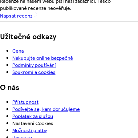
Recenze na našem webu píší naši zákazníci. Tesco
publikované recenze neověřuje.
Napsat recenzi
Užitečné odkazy
Cena
Nakupujte online bezpečně
Podmínky používání
Soukromí a cookies
O nás
Přístupnost
Podívejte se, kam doručujeme
Poplatek za službu
Nastavení Cookies
Možnosti platby
itesco.cz