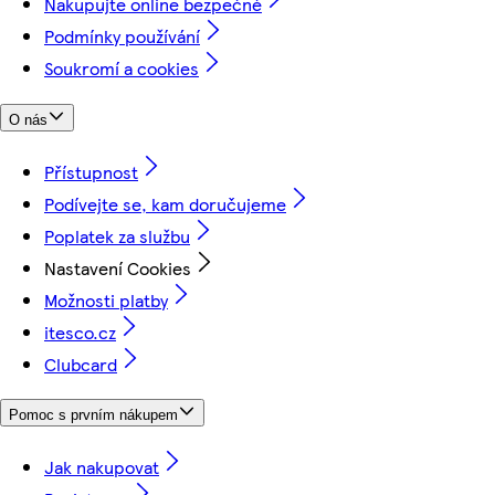
Nakupujte online bezpečně
Podmínky používání
Soukromí a cookies
O nás
Přístupnost
Podívejte se, kam doručujeme
Poplatek za službu
Nastavení Cookies
Možnosti platby
itesco.cz
Clubcard
Pomoc s prvním nákupem
Jak nakupovat