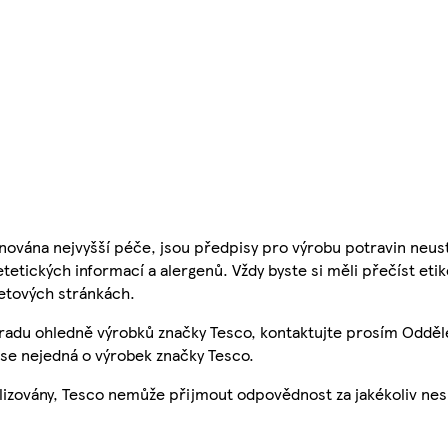
nována nejvyšší péče, jsou předpisy pro výrobu potravin neust
etetických informací a alergenů. Vždy byste si měli přečíst eti
etových stránkách.
 radu ohledně výrobků značky Tesco, kontaktujte prosím Odděl
se nejedná o výrobek značky Tesco.
ualizovány, Tesco nemůže přijmout odpovědnost za jakékoliv ne