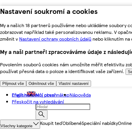
Nastavení soukromí a cookies
My a našich 18 partnerů používáme nebo ukládáme soubory coo
zobrazovat například také personalizovanou reklamu. V opačn
změnit v
Nastavení ochrany osobních údajů
nebo kliknutím na 
My a naši partneři zpracováváme údaje z následuj
Povolením souborů cookies nám umožníte měřit efektivitu zobr
používat přesná data o poloze a identifikovat vaše zařízení.
Se
Přijmout vše
Odmítnout vše
Vlastní nastavení
Přejít na hlavní obsah
English
Můj první nákup
Nápověda
Přeskočit na vyhledávání
Koupit teď
Oblíbené
Speciální nabídky
Online
Všechny kategorie