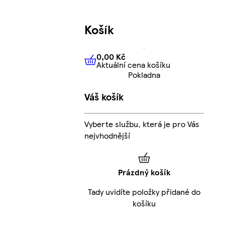
Košík
0,00 Kč
Aktuální cena košíku
0,00 Kč
Aktuální cena košíku
Pokladna
Váš košík
Vyberte službu, která je pro Vás
nejvhodnější
Prázdný košík
Tady uvidíte položky přidané do
košíku