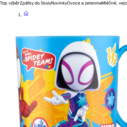
Top výběr
Zpátky do školy
Novinky
Ovoce a zelenina
Mléčné, vejc