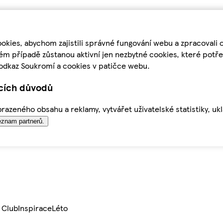
kies, abychom zajistili správné fungování webu a zpracovali 
ém případě zůstanou aktivní jen nezbytné cookies, které pot
odkaz Soukromí a cookies v patičce webu.
ících důvodů
azeného obsahu a reklamy, vytvářet uživatelské statistiky, uk
znam partnerů.
 Club
Inspirace
Léto