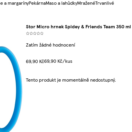
e a margaríny
Pekárna
Maso a lahůdky
Mražené
Trvanlivé
Stor Micro hrnek Spidey & Friends Team 350 ml
Zatím žádné hodnocení
69,90 Kč/kus
69,90 Kč
Tento produkt je momentálně nedostupný.