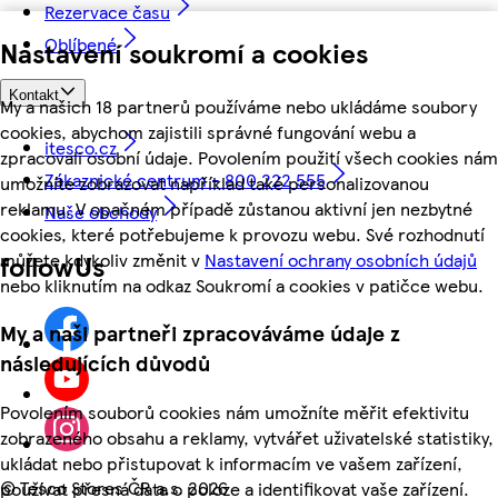
Rezervace času
Oblíbené
Nastavení soukromí a cookies
Kontakt
My a našich 18 partnerů používáme nebo ukládáme soubory
cookies, abychom zajistili správné fungování webu a
itesco.cz
zpracovali osobní údaje. Povolením použití všech cookies nám
Zákaznické centrum - 800 222 555
umožníte zobrazovat například také personalizovanou
reklamu. V opačném případě zůstanou aktivní jen nezbytné
Naše obchody
cookies, které potřebujeme k provozu webu. Své rozhodnutí
můžete kdykoliv změnit v
Nastavení ochrany osobních údajů
followUs
nebo kliknutím na odkaz Soukromí a cookies v patičce webu.
My a naši partneři zpracováváme údaje z
následujících důvodů
Povolením souborů cookies nám umožníte měřit efektivitu
zobrazeného obsahu a reklamy, vytvářet uživatelské statistiky,
ukládat nebo přistupovat k informacím ve vašem zařízení,
©
Tesco Stores ČR a.s. 2026
používat přesná data o poloze a identifikovat vaše zařízení.