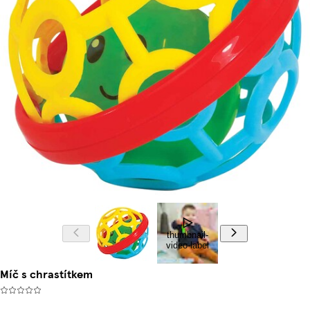
thumbnail-
video-label
Míč s chrastítkem