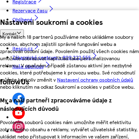
Registrace
Rezervace času
Oblíbené
Nastavení soukromí a cookies
Kontakt
My a našich 18 partnerů používáme nebo ukládáme soubory
cookies, abychom zajistili správné fungování webu a
itesco.cz
zpracovali osobní údaje. Povolením použití všech cookies nám
Zákaznické centrum - 800 222 555
umožníte zobrazovat například také personalizovanou
reklamu. V opačném případě zůstanou aktivní jen nezbytné
Naše obchody
cookies, které potřebujeme k provozu webu. Své rozhodnutí
můžete kdykoliv změnit v
Nastavení ochrany osobních údajů
followUs
nebo kliknutím na odkaz Soukromí a cookies v patičce webu.
My a naši partneři zpracováváme údaje z
následujících důvodů
Povolením souborů cookies nám umožníte měřit efektivitu
zobrazeného obsahu a reklamy, vytvářet uživatelské statistiky,
ukládat nebo přistupovat k informacím ve vašem zařízení,