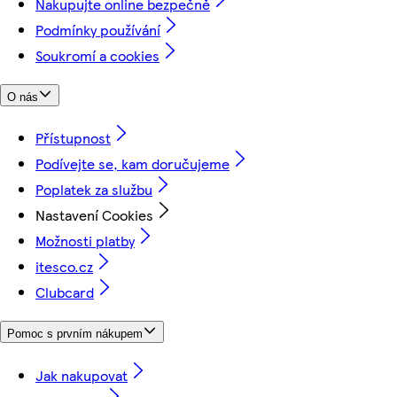
Nakupujte online bezpečně
Podmínky používání
Soukromí a cookies
O nás
Přístupnost
Podívejte se, kam doručujeme
Poplatek za službu
Nastavení Cookies
Možnosti platby
itesco.cz
Clubcard
Pomoc s prvním nákupem
Jak nakupovat