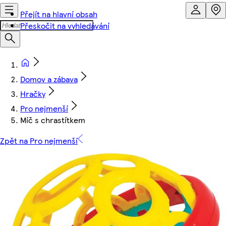
Přejít na hlavní obsah
Přeskočit na vyhledávání
Domov a zábava
Hračky
Pro nejmenší
Míč s chrastítkem
Zpět na Pro nejmenší