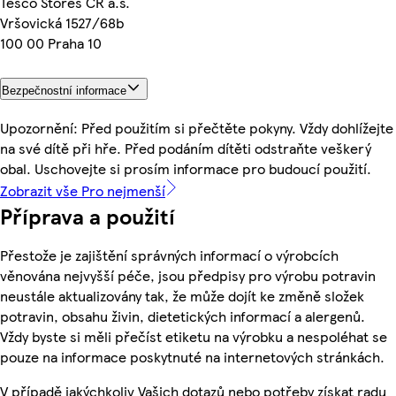
Tesco Stores ČR a.s.
Vršovická 1527/68b
100 00 Praha 10
Bezpečnostní informace
Upozornění: Před použitím si přečtěte pokyny. Vždy dohlížejte
na své dítě při hře. Před podáním dítěti odstraňte veškerý
obal. Uschovejte si prosím informace pro budoucí použití.
Zobrazit vše Pro nejmenší
Příprava a použití
Přestože je zajištění správných informací o výrobcích
věnována nejvyšší péče, jsou předpisy pro výrobu potravin
neustále aktualizovány tak, že může dojít ke změně složek
potravin, obsahu živin, dietetických informací a alergenů.
Vždy byste si měli přečíst etiketu na výrobku a nespoléhat se
pouze na informace poskytnuté na internetových stránkách.
V případě jakýchkoliv Vašich dotazů nebo potřeby získat radu