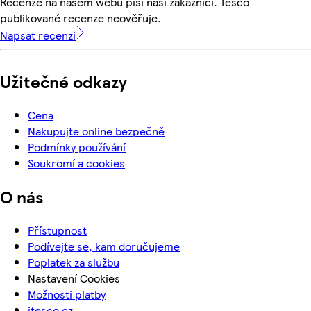
Recenze na našem webu píší naši zákazníci. Tesco
publikované recenze neověřuje.
Napsat recenzi
Užitečné odkazy
Cena
Nakupujte online bezpečně
Podmínky používání
Soukromí a cookies
O nás
Přístupnost
Podívejte se, kam doručujeme
Poplatek za službu
Nastavení Cookies
Možnosti platby
itesco.cz