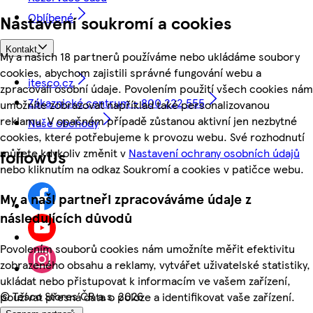
Oblíbené
Nastavení soukromí a cookies
Kontakt
My a našich 18 partnerů používáme nebo ukládáme soubory
cookies, abychom zajistili správné fungování webu a
itesco.cz
zpracovali osobní údaje. Povolením použití všech cookies nám
Zákaznické centrum - 800 222 555
umožníte zobrazovat například také personalizovanou
reklamu. V opačném případě zůstanou aktivní jen nezbytné
Naše obchody
cookies, které potřebujeme k provozu webu. Své rozhodnutí
můžete kdykoliv změnit v
Nastavení ochrany osobních údajů
followUs
nebo kliknutím na odkaz Soukromí a cookies v patičce webu.
My a naši partneři zpracováváme údaje z
následujících důvodů
Povolením souborů cookies nám umožníte měřit efektivitu
zobrazeného obsahu a reklamy, vytvářet uživatelské statistiky,
ukládat nebo přistupovat k informacím ve vašem zařízení,
©
Tesco Stores ČR a.s. 2026
používat přesná data o poloze a identifikovat vaše zařízení.