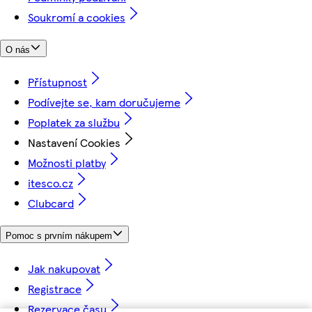
Soukromí a cookies
O nás
Přístupnost
Podívejte se, kam doručujeme
Poplatek za službu
Nastavení Cookies
Možnosti platby
itesco.cz
Clubcard
Pomoc s prvním nákupem
Jak nakupovat
Registrace
Rezervace času