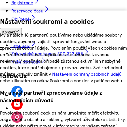
Registrace
Rezervace času
Oblíbené
Nastavení soukromí a cookies
Kontakt
My a našich 18 partnerů používáme nebo ukládáme soubory
cookies, abychom zajistili správné fungování webu a
itesco.cz
zpracovali osobní údaje. Povolením použití všech cookies nám
Zákaznické centrum - 800 222 555
umožníte zobrazovat například také personalizovanou
reklamu. V opačném případě zůstanou aktivní jen nezbytné
Naše obchody
cookies, které potřebujeme k provozu webu. Své rozhodnutí
můžete kdykoliv změnit v
Nastavení ochrany osobních údajů
followUs
nebo kliknutím na odkaz Soukromí a cookies v patičce webu.
My a naši partneři zpracováváme údaje z
následujících důvodů
Povolením souborů cookies nám umožníte měřit efektivitu
zobrazeného obsahu a reklamy, vytvářet uživatelské statistiky,
ukládat nebo přistupovat k informacím ve vašem zařízení,