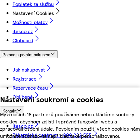
Poplatek za službu
Nastavení Cookies
Možnosti platby
itesco.cz
Clubcard
Pomoc s prvním nákupem
Jak nakupovat
Registrace
Rezervace času
Oblíbené
Nastavení soukromí a cookies
Kontakt
My a našich 18 partnerů používáme nebo ukládáme soubory
cookies, abychom zajistili správné fungování webu a
itesco.cz
zpracovali osobní údaje. Povolením použití všech cookies nám
Zákaznické centrum - 800 222 555
umožníte zobrazovat například také personalizovanou