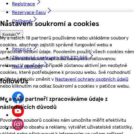
Registrace
Rezervace času
Oblíbené
Nastavení soukromí a cookies
Kontakt
My a našich 18 partnerů používáme nebo ukládáme soubory
cookies, abychom zajistili správné fungování webu a
itesco.cz
zpracovali osobní údaje. Povolením použití všech cookies nám
Zákaznické centrum - 800 222 555
umožníte zobrazovat například také personalizovanou
reklamu. V opačném případě zůstanou aktivní jen nezbytné
Naše obchody
cookies, které potřebujeme k provozu webu. Své rozhodnutí
můžete kdykoliv změnit v
Nastavení ochrany osobních údajů
followUs
nebo kliknutím na odkaz Soukromí a cookies v patičce webu.
My a naši partneři zpracováváme údaje z
následujících důvodů
Povolením souborů cookies nám umožníte měřit efektivitu
zobrazeného obsahu a reklamy, vytvářet uživatelské statistiky,
ukládat nebo přistupovat k informacím ve vašem zařízení,