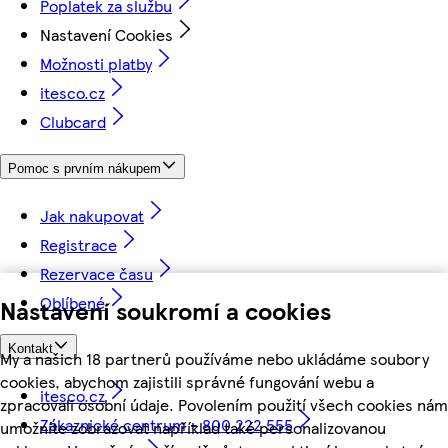
Poplatek za službu
Nastavení Cookies
Možnosti platby
itesco.cz
Clubcard
Pomoc s prvním nákupem
Jak nakupovat
Registrace
Rezervace času
Oblíbené
Nastavení soukromí a cookies
Kontakt
My a našich 18 partnerů používáme nebo ukládáme soubory
cookies, abychom zajistili správné fungování webu a
itesco.cz
zpracovali osobní údaje. Povolením použití všech cookies nám
Zákaznické centrum - 800 222 555
umožníte zobrazovat například také personalizovanou