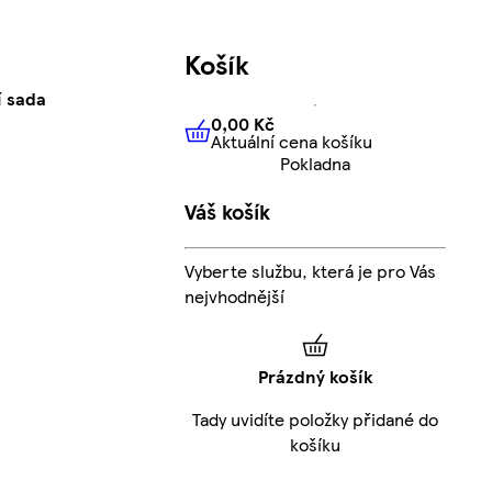
Košík
í sada
0,00 Kč
Aktuální cena košíku
0,00 Kč
Aktuální cena košíku
Pokladna
Váš košík
Vyberte službu, která je pro Vás
nejvhodnější
Prázdný košík
Tady uvidíte položky přidané do
košíku