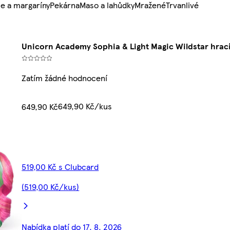
e a margaríny
Pekárna
Maso a lahůdky
Mražené
Trvanlivé
Unicorn Academy Sophia & Light Magic Wildstar hrac
Zatím žádné hodnocení
649,90 Kč/kus
649,90 Kč
519,00 Kč s Clubcard
(519,00 Kč/kus)
Nabídka platí do 17. 8. 2026