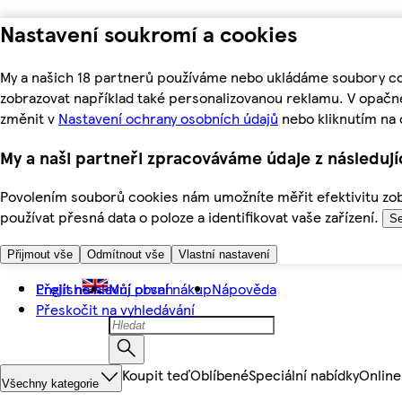
Nastavení soukromí a cookies
My a našich 18 partnerů používáme nebo ukládáme soubory coo
zobrazovat například také personalizovanou reklamu. V opačn
změnit v
Nastavení ochrany osobních údajů
nebo kliknutím na 
My a naši partneři zpracováváme údaje z následuj
Povolením souborů cookies nám umožníte měřit efektivitu zobr
používat přesná data o poloze a identifikovat vaše zařízení.
Se
Přijmout vše
Odmítnout vše
Vlastní nastavení
Přejít na hlavní obsah
English
Můj první nákup
Nápověda
Přeskočit na vyhledávání
Koupit teď
Oblíbené
Speciální nabídky
Online
Všechny kategorie