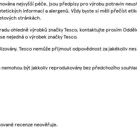
nována nejvyšší péče, jsou předpisy pro výrobu potravin neust
etetických informací a alergenů. Vždy byste si měli přečíst eti
etových stránkách.
 radu ohledně výrobků značky Tesco, kontaktujte prosím Odděl
se nejedná o výrobek značky Tesco.
ualizovány, Tesco nemůže přijmout odpovědnost za jakékoliv ne
a nemohou být jakkoliv reprodukovány bez předchozího souhla
ikované recenze neověřuje.