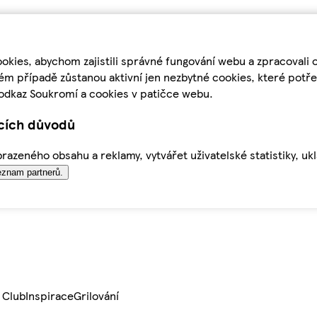
kies, abychom zajistili správné fungování webu a zpracovali 
ém případě zůstanou aktivní jen nezbytné cookies, které pot
odkaz Soukromí a cookies v patičce webu.
ících důvodů
azeného obsahu a reklamy, vytvářet uživatelské statistiky, uk
znam partnerů.
 Club
Inspirace
Grilování