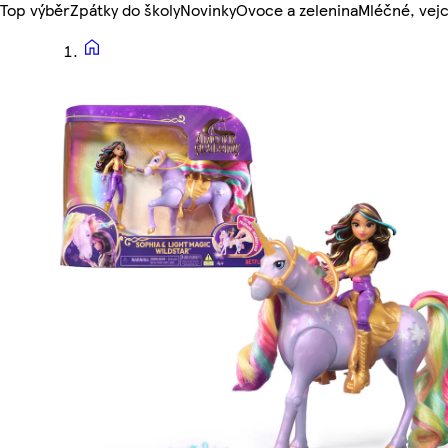
Top výběr
Zpátky do školy
Novinky
Ovoce a zelenina
Mléčné, vejc