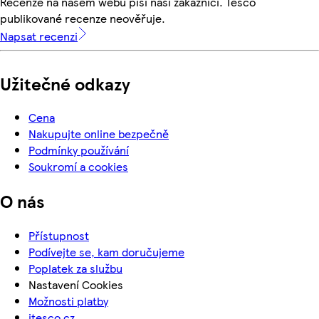
Recenze na našem webu píší naši zákazníci. Tesco
publikované recenze neověřuje.
Napsat recenzi
Užitečné odkazy
Cena
Nakupujte online bezpečně
Podmínky používání
Soukromí a cookies
O nás
Přístupnost
Podívejte se, kam doručujeme
Poplatek za službu
Nastavení Cookies
Možnosti platby
itesco.cz