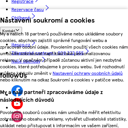
Registrace
Rezervace času
Oblíbené
Nastavení soukromí a cookies
Kontakt
My a našich 18 partnerů používáme nebo ukládáme soubory
cookies, abychom zajistili správné fungování webu a
itesco.cz
zpracovali osobní údaje. Povolením použití všech cookies nám
Zákaznické centrum - 800 222 555
umožníte zobrazovat například také personalizovanou
reklamu. V opačném případě zůstanou aktivní jen nezbytné
Naše obchody
cookies, které potřebujeme k provozu webu. Své rozhodnutí
můžete kdykoliv změnit v
Nastavení ochrany osobních údajů
followUs
nebo kliknutím na odkaz Soukromí a cookies v patičce webu.
My a naši partneři zpracováváme údaje z
následujících důvodů
Povolením souborů cookies nám umožníte měřit efektivitu
zobrazeného obsahu a reklamy, vytvářet uživatelské statistiky,
ukládat nebo přistupovat k informacím ve vašem zařízení,