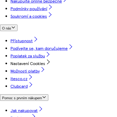
Nakupujte online bezpečně
Podmínky používání
Soukromí a cookies
O nás
Přístupnost
Podívejte se, kam doručujeme
Poplatek za službu
Nastavení Cookies
Možnosti platby
itesco.cz
Clubcard
Pomoc s prvním nákupem
Jak nakupovat