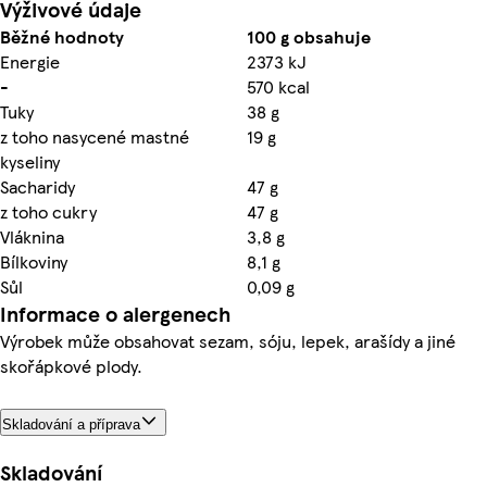
Výživové údaje
Běžné hodnoty
100 g obsahuje
Energie
2373 kJ
-
570 kcal
Tuky
38 g
z toho nasycené mastné
19 g
kyseliny
Sacharidy
47 g
z toho cukry
47 g
Vláknina
3,8 g
Bílkoviny
8,1 g
Sůl
0,09 g
Informace o alergenech
Výrobek může obsahovat sezam, sóju, lepek, arašídy a jiné
skořápkové plody.
Skladování a příprava
Skladování