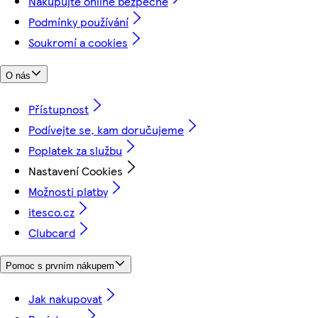
Nakupujte online bezpečně
Podmínky používání
Soukromí a cookies
O nás
Přístupnost
Podívejte se, kam doručujeme
Poplatek za službu
Nastavení Cookies
Možnosti platby
itesco.cz
Clubcard
Pomoc s prvním nákupem
Jak nakupovat