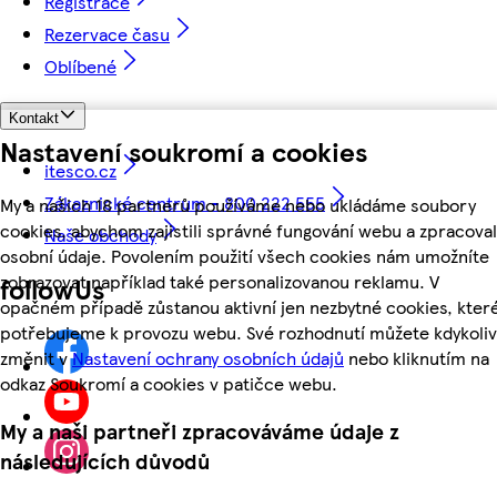
Registrace
Rezervace času
Oblíbené
Kontakt
Nastavení soukromí a cookies
itesco.cz
Zákaznické centrum - 800 222 555
My a našich 18 partnerů používáme nebo ukládáme soubory
cookies, abychom zajistili správné fungování webu a zpracoval
Naše obchody
osobní údaje. Povolením použití všech cookies nám umožníte
zobrazovat například také personalizovanou reklamu. V
followUs
opačném případě zůstanou aktivní jen nezbytné cookies, kter
potřebujeme k provozu webu. Své rozhodnutí můžete kdykoliv
změnit v
Nastavení ochrany osobních údajů
nebo kliknutím na
odkaz Soukromí a cookies v patičce webu.
My a naši partneři zpracováváme údaje z
následujících důvodů