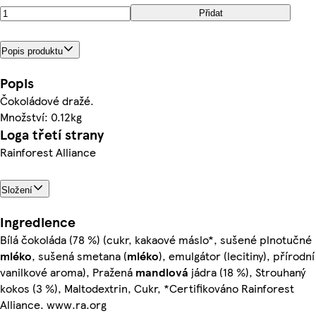
Přidat
Popis produktu
Popis
Čokoládové dražé.
Množství: 0.12kg
Loga třetí strany
Rainforest Alliance
Složení
Ingredience
Bílá čokoláda (78 %) (cukr, kakaové máslo*, sušené plnotučné
mléko
, sušená smetana (
mléko
), emulgátor (lecitiny), přírodní
vanilkové aroma), Pražená
mandlová
jádra (18 %), Strouhaný
kokos (3 %), Maltodextrin, Cukr, *Certifikováno Rainforest
Alliance. www.ra.org