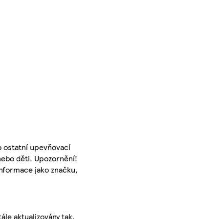
 ostatní upevňovací
nebo děti. Upozornění!
informace jako značku,
ále aktualizovány tak,