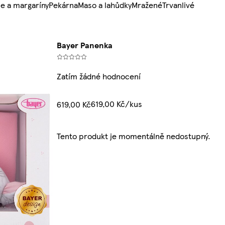
e a margaríny
Pekárna
Maso a lahůdky
Mražené
Trvanlivé
Bayer Panenka
Zatím žádné hodnocení
619,00 Kč/kus
619,00 Kč
Tento produkt je momentálně nedostupný.