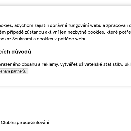
kies, abychom zajistili správné fungování webu a zpracovali 
ém případě zůstanou aktivní jen nezbytné cookies, které pot
odkaz Soukromí a cookies v patičce webu.
ících důvodů
azeného obsahu a reklamy, vytvářet uživatelské statistiky, uk
znam partnerů.
 Club
Inspirace
Grilování