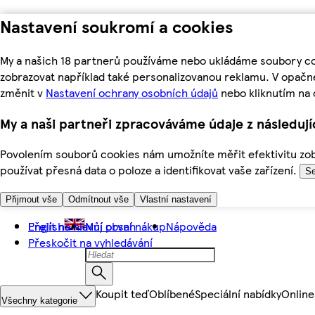
Nastavení soukromí a cookies
My a našich 18 partnerů používáme nebo ukládáme soubory coo
zobrazovat například také personalizovanou reklamu. V opačn
změnit v
Nastavení ochrany osobních údajů
nebo kliknutím na 
My a naši partneři zpracováváme údaje z následuj
Povolením souborů cookies nám umožníte měřit efektivitu zobr
používat přesná data o poloze a identifikovat vaše zařízení.
Se
Přijmout vše
Odmítnout vše
Vlastní nastavení
Přejít na hlavní obsah
English
Můj první nákup
Nápověda
Přeskočit na vyhledávání
Koupit teď
Oblíbené
Speciální nabídky
Online
Všechny kategorie