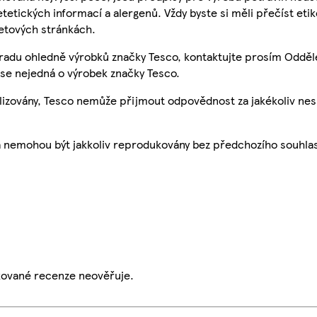
etetických informací a alergenů. Vždy byste si měli přečíst eti
etových stránkách.
 radu ohledně výrobků značky Tesco, kontaktujte prosím Odděl
se nejedná o výrobek značky Tesco.
ualizovány, Tesco nemůže přijmout odpovědnost za jakékoliv ne
a nemohou být jakkoliv reprodukovány bez předchozího souhla
ikované recenze neověřuje.