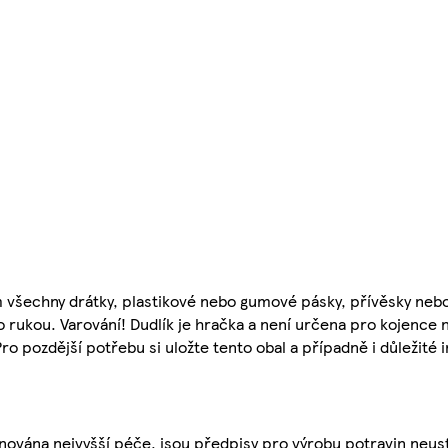
všechny drátky, plastikové nebo gumové pásky, přívěsky nebo
o rukou. Varování! Dudlík je hračka a není určena pro kojence 
o pozdější potřebu si uložte tento obal a případně i důležité 
nována nejvyšší péče, jsou předpisy pro výrobu potravin neust