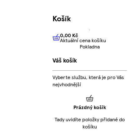
Košík
0,00 Kč
Aktuální cena košíku
0,00 Kč
Aktuální cena košíku
Pokladna
Váš košík
Vyberte službu, která je pro Vás
nejvhodnější
Prázdný košík
Tady uvidíte položky přidané do
košíku