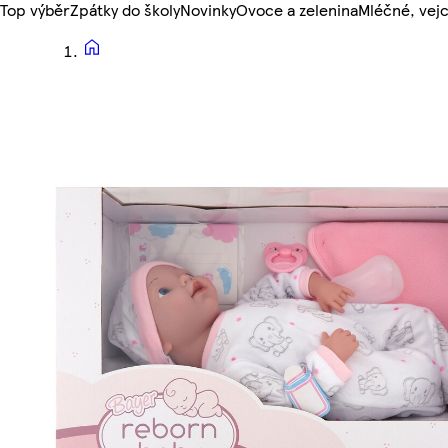
Top výběr
Zpátky do školy
Novinky
Ovoce a zelenina
Mléčné, vejc