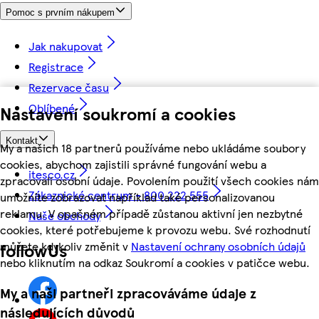
Pomoc s prvním nákupem
Jak nakupovat
Registrace
Rezervace času
Oblíbené
Nastavení soukromí a cookies
Kontakt
My a našich 18 partnerů používáme nebo ukládáme soubory
cookies, abychom zajistili správné fungování webu a
itesco.cz
zpracovali osobní údaje. Povolením použití všech cookies nám
Zákaznické centrum - 800 222 555
umožníte zobrazovat například také personalizovanou
reklamu. V opačném případě zůstanou aktivní jen nezbytné
Naše obchody
cookies, které potřebujeme k provozu webu. Své rozhodnutí
můžete kdykoliv změnit v
Nastavení ochrany osobních údajů
followUs
nebo kliknutím na odkaz Soukromí a cookies v patičce webu.
My a naši partneři zpracováváme údaje z
následujících důvodů