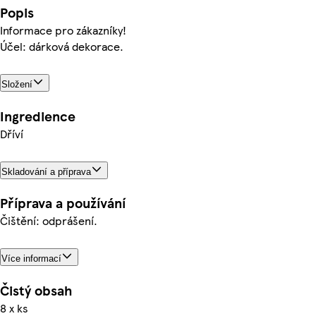
Popis
Informace pro zákazníky!
Účel: dárková dekorace.
Složení
Ingredience
Dříví
Skladování a příprava
Příprava a používání
Čištění: odprášení.
Více informací
Čistý obsah
8 x ks