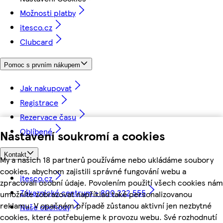
Možnosti platby
itesco.cz
Clubcard
Pomoc s prvním nákupem
Jak nakupovat
Registrace
Rezervace času
Oblíbené
Nastavení soukromí a cookies
Kontakt
My a našich 18 partnerů používáme nebo ukládáme soubory
cookies, abychom zajistili správné fungování webu a
itesco.cz
zpracovali osobní údaje. Povolením použití všech cookies nám
Zákaznické centrum - 800 222 555
umožníte zobrazovat například také personalizovanou
reklamu. V opačném případě zůstanou aktivní jen nezbytné
Naše obchody
cookies, které potřebujeme k provozu webu. Své rozhodnutí