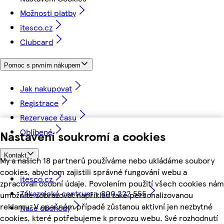
Možnosti platby
itesco.cz
Clubcard
Pomoc s prvním nákupem
Jak nakupovat
Registrace
Rezervace času
Oblíbené
Nastavení soukromí a cookies
Kontakt
My a našich 18 partnerů používáme nebo ukládáme soubory
cookies, abychom zajistili správné fungování webu a
itesco.cz
zpracovali osobní údaje. Povolením použití všech cookies nám
Zákaznické centrum - 800 222 555
umožníte zobrazovat například také personalizovanou
reklamu. V opačném případě zůstanou aktivní jen nezbytné
Naše obchody
cookies, které potřebujeme k provozu webu. Své rozhodnutí