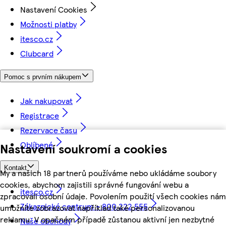
Nastavení Cookies
Možnosti platby
itesco.cz
Clubcard
Pomoc s prvním nákupem
Jak nakupovat
Registrace
Rezervace času
Oblíbené
Nastavení soukromí a cookies
Kontakt
My a našich 18 partnerů používáme nebo ukládáme soubory
cookies, abychom zajistili správné fungování webu a
itesco.cz
zpracovali osobní údaje. Povolením použití všech cookies nám
Zákaznické centrum - 800 222 555
umožníte zobrazovat například také personalizovanou
reklamu. V opačném případě zůstanou aktivní jen nezbytné
Naše obchody