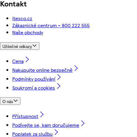
Kontakt
itesco.cz
Zákaznické centrum - 800 222 555
Naše obchody
Užitečné odkazy
Cena
Nakupujte online bezpečně
Podmínky používání
Soukromí a cookies
O nás
Přístupnost
Podívejte se, kam doručujeme
Poplatek za službu