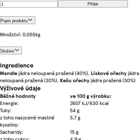
Přidat
Popis produktu
Množství: 0.055kg
Složení
Ingredience
Mandle
jádra neloupaná pražená (40%),
Lískové ořechy
jádra
neloupaná pražená (30%),
Kešu ořechy
jádra pražená (30%)
Výživové údaje
Běžné hodnoty
ve 100 g výrobku:
Energie:
2607 kJ/630 kcal
Tuky:
54 g
z toho nasycené mastné
5,7 g
kyseliny:
Sacharidy:
15 g
z toho cukry:
4,9 g