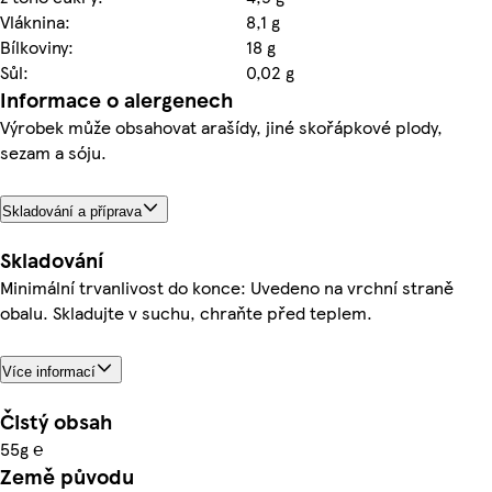
Vláknina:
8,1 g
Bílkoviny:
18 g
Sůl:
0,02 g
Informace o alergenech
Výrobek může obsahovat arašídy, jiné skořápkové plody,
sezam a sóju.
Skladování a příprava
Skladování
Minimální trvanlivost do konce: Uvedeno na vrchní straně
obalu. Skladujte v suchu, chraňte před teplem.
Více informací
Čistý obsah
55g ℮
Země původu