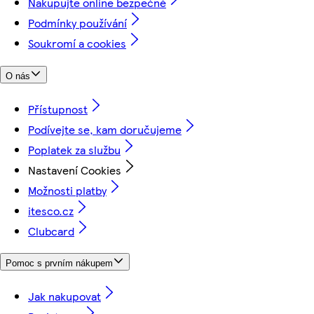
Nakupujte online bezpečně
Podmínky používání
Soukromí a cookies
O nás
Přístupnost
Podívejte se, kam doručujeme
Poplatek za službu
Nastavení Cookies
Možnosti platby
itesco.cz
Clubcard
Pomoc s prvním nákupem
Jak nakupovat