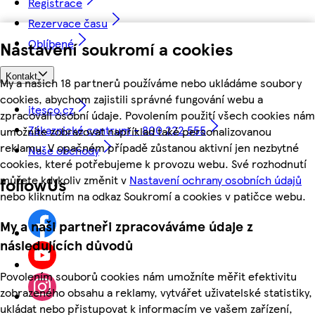
Registrace
Rezervace času
Oblíbené
Nastavení soukromí a cookies
Kontakt
My a našich 18 partnerů používáme nebo ukládáme soubory
cookies, abychom zajistili správné fungování webu a
itesco.cz
zpracovali osobní údaje. Povolením použití všech cookies nám
Zákaznické centrum - 800 222 555
umožníte zobrazovat například také personalizovanou
reklamu. V opačném případě zůstanou aktivní jen nezbytné
Naše obchody
cookies, které potřebujeme k provozu webu. Své rozhodnutí
můžete kdykoliv změnit v
Nastavení ochrany osobních údajů
followUs
nebo kliknutím na odkaz Soukromí a cookies v patičce webu.
My a naši partneři zpracováváme údaje z
následujících důvodů
Povolením souborů cookies nám umožníte měřit efektivitu
zobrazeného obsahu a reklamy, vytvářet uživatelské statistiky,
ukládat nebo přistupovat k informacím ve vašem zařízení,