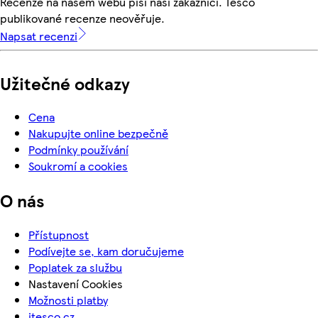
Recenze na našem webu píší naši zákazníci. Tesco
publikované recenze neověřuje.
Napsat recenzi
Užitečné odkazy
Cena
Nakupujte online bezpečně
Podmínky používání
Soukromí a cookies
O nás
Přístupnost
Podívejte se, kam doručujeme
Poplatek za službu
Nastavení Cookies
Možnosti platby
itesco.cz