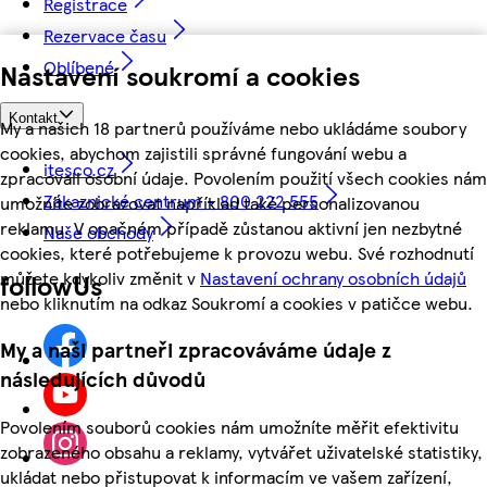
Registrace
Rezervace času
Oblíbené
Nastavení soukromí a cookies
Kontakt
My a našich 18 partnerů používáme nebo ukládáme soubory
cookies, abychom zajistili správné fungování webu a
itesco.cz
zpracovali osobní údaje. Povolením použití všech cookies nám
Zákaznické centrum - 800 222 555
umožníte zobrazovat například také personalizovanou
reklamu. V opačném případě zůstanou aktivní jen nezbytné
Naše obchody
cookies, které potřebujeme k provozu webu. Své rozhodnutí
můžete kdykoliv změnit v
Nastavení ochrany osobních údajů
followUs
nebo kliknutím na odkaz Soukromí a cookies v patičce webu.
My a naši partneři zpracováváme údaje z
následujících důvodů
Povolením souborů cookies nám umožníte měřit efektivitu
zobrazeného obsahu a reklamy, vytvářet uživatelské statistiky,
ukládat nebo přistupovat k informacím ve vašem zařízení,