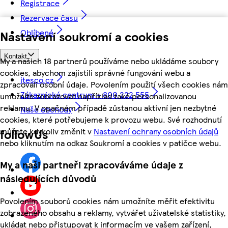
Registrace
Rezervace času
Oblíbené
Nastavení soukromí a cookies
Kontakt
My a našich 18 partnerů používáme nebo ukládáme soubory
cookies, abychom zajistili správné fungování webu a
itesco.cz
zpracovali osobní údaje. Povolením použití všech cookies nám
Zákaznické centrum - 800 222 555
umožníte zobrazovat například také personalizovanou
reklamu. V opačném případě zůstanou aktivní jen nezbytné
Naše obchody
cookies, které potřebujeme k provozu webu. Své rozhodnutí
můžete kdykoliv změnit v
Nastavení ochrany osobních údajů
followUs
nebo kliknutím na odkaz Soukromí a cookies v patičce webu.
My a naši partneři zpracováváme údaje z
následujících důvodů
Povolením souborů cookies nám umožníte měřit efektivitu
zobrazeného obsahu a reklamy, vytvářet uživatelské statistiky,
ukládat nebo přistupovat k informacím ve vašem zařízení,