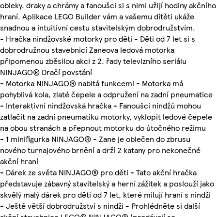
obleky, draky a chrámy a fanoušci si s nimi užijí hodiny akčního
hraní. Aplikace LEGO Builder vám a vašemu dítěti ukáže
snadnou a intuitivní cestu stavitelským dobrodružstvím.
- Hračka nindžovské motorky pro děti - Děti od 7 let si s
dobrodružnou stavebnicí Zaneova ledová motorka
připomenou zběsilou akci z 2. řady televizního seriálu
NINJAGO® Dračí povstání
- Motorka NINJAGO® nabitá funkcemi - Motorka má
pohyblivá kola, zlaté čepele a odpružení na zadní pneumatice
- Interaktivní nindžovská hračka - Fanoušci nindžů mohou
zatlačit na zadní pneumatiku motorky, vyklopit ledové čepele
na obou stranách a přepnout motorku do útočného režimu
- 1 minifigurka NINJAGO® - Zane je oblečen do zbrusu
nového turnajového brnění a drží 2 katany pro nekonečné
akční hraní
- Dárek ze světa NINJAGO® pro děti - Tato akční hračka
představuje zábavný stavitelský a herní zážitek a poslouží jako
skvělý malý dárek pro děti od 7 let, které milují hraní s nindži
- Ještě větší dobrodružství s nindži - Prohlédněte si další
akční stavebnice LEGO® NINJAGO® (prodávají se