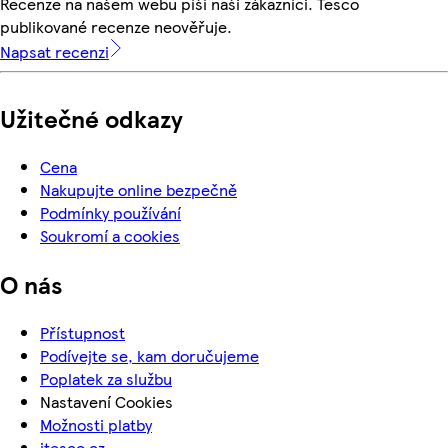
Recenze na našem webu píší naši zákazníci. Tesco
publikované recenze neověřuje.
Napsat recenzi
Užitečné odkazy
Cena
Nakupujte online bezpečně
Podmínky používání
Soukromí a cookies
O nás
Přístupnost
Podívejte se, kam doručujeme
Poplatek za službu
Nastavení Cookies
Možnosti platby
itesco.cz