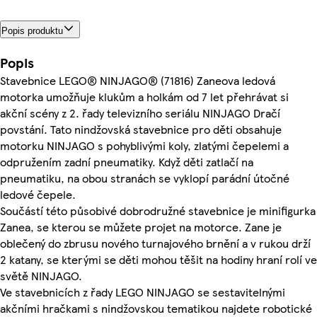
Popis produktu
Popis
Stavebnice LEGO® NINJAGO® (71816) Zaneova ledová
motorka umožňuje klukům a holkám od 7 let přehrávat si
akční scény z 2. řady televizního seriálu NINJAGO Dračí
povstání. Tato nindžovská stavebnice pro děti obsahuje
motorku NINJAGO s pohyblivými koly, zlatými čepelemi a
odpružením zadní pneumatiky. Když děti zatlačí na
pneumatiku, na obou stranách se vyklopí parádní útočné
ledové čepele.
Součástí této působivé dobrodružné stavebnice je minifigurka
Zanea, se kterou se můžete projet na motorce. Zane je
oblečený do zbrusu nového turnajového brnění a v rukou drží
2 katany, se kterými se děti mohou těšit na hodiny hraní rolí ve
světě NINJAGO.
Ve stavebnicích z řady LEGO NINJAGO se sestavitelnými
akčními hračkami s nindžovskou tematikou najdete robotické