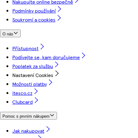
Nakupujte online bezpečně
Podmínky používání
Soukromí a cookies
O nás
Přístupnost
Podívejte se, kam doručujeme
Poplatek za službu
Nastavení Cookies
Možnosti platby
itesco.cz
Clubcard
Pomoc s prvním nákupem
Jak nakupovat